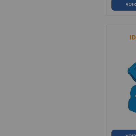
VOIR
I
VOIR