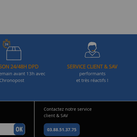
ISON 24/48H DPD
SERVICE CLIENT & SAV
demain avant 13h avec
performants
Chronopost
et très réactifs !
Contactez notre service
client & SAV
03.88.51.37.75