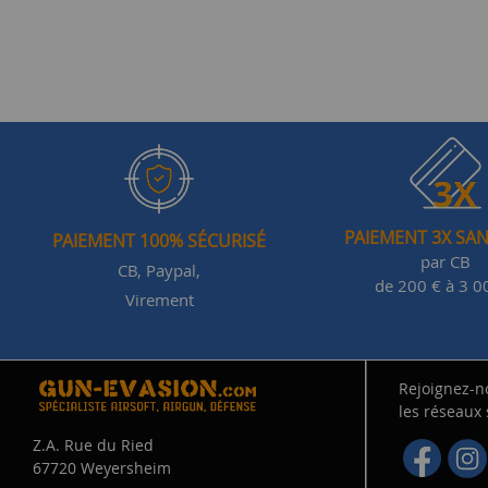
PAIEMENT 3X SAN
PAIEMENT 100% SÉCURISÉ
par CB
CB, Paypal,
de 200 € à 3 0
Virement
Rejoignez-n
les réseaux
Z.A. Rue du Ried
67720 Weyersheim