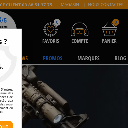
CE CLIENT 03.88.51.37.75
MAGASIN
|
NOUS CONTACTER
0
0
s ?
FAVORIS
COMPTE
PANIER
NEWS
PROMOS
MARQUES
BLOG
os
D'autres,
esure des
onnées de
accès aux
 des sous-
moment en
kie.
OUT