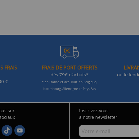
S FRAIS
FRAIS DE PORT OFFERTS
LIVRA
dès 79€ d'achats*
ou le len
00 €
* en France et dès 100€ en Belgique,
Luxembourg, Allemagne et Pays-Bas
ous sur
Inscrivez-vous
 sociaux
à notre newsletter