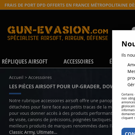
FRAIS DE PORT DPD OFFERTS EN FRANCE MÉTROPOLITAINE D
Nou
Ils nou
RÉPLIQUES AIRSOFT
ACCESSOIRES
ÉQUIPEME
Amé
Mes
Accueil
>
Accessoires
pro
Gér
LES PIÈCES AIRSOFT POUR UP-GRADER, DOWN-GRAD
Certains
non obli
Notre rubrique accessoires airsoft offre une panoplie complèt
annonces
détachées pour faire face aux petits tracas de la mécanique.
géolocal
informati
pour vous donner accès à des produits performants : chargeurs
domaines
cliquant 
de visée, canons de précisions, poignées tactiques… Nous sél
meilleurs produits de marques renommées dans l'airsoft co
Classic Army, Ultimate...
CON