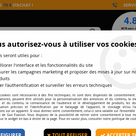
SERVI
ÈS
79 €
D’ACHAT !
s autorisez-vous à utiliser vos cookie
s seront utiles pour :
NTS
CONSOMMABLES
AIRGUN
DÉFENSE
liorer l'interface et les fonctionnalités du site
urer les campagnes marketing et proposer des mises à jour sur n
duits
er l'authentification et surveiller les erreurs techniques
ER, ÉQUIPER UNE RÉPLIQUE
 cookies sont nécessaires à des fins techniques, ils sont donc dispensés de consentement. 
gatoires, peuvent être utilisés pour la personnalisation des annonces et du contenu, la m
e de matériels et de pièces
 et du contenu, la connaissance de l'audience et le développement de produits, les d
 Pour upgrader ou downgrader,
isation précises et l'identification par le balayage de l'appareil, le stockage et/ou l'
ons sur un appareil. Si vous donnez votre consentement, celui-ci sera valable sur l’ensemble
 de batteries, red-dot, lunettes
 de Gun Evasion. Vous disposez de la possibilité de retirer votre consentement à tout 
sur le widget en bas à droite de la page. Pour en savoir plus, consulter notre politique de coo
ectionnons pour vous les
mme
ASG, Cybergun, Swiss Arms,
FIGURER
TOUT REFUSER
ACCEPTER T