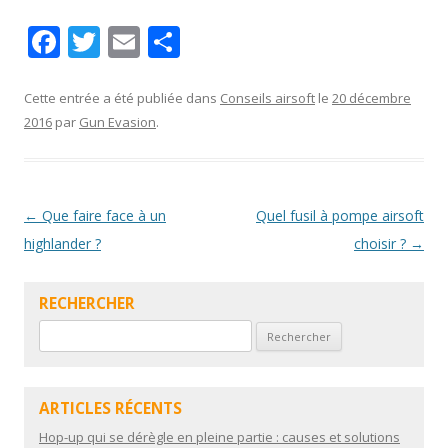
F
T
E
P
ac
w
m
ar
e
itt
ai
ta
Cette entrée a été publiée dans
Conseils airsoft
le
20 décembre
2016
par
Gun Evasion
.
b
er
l
g
o
er
o
Navigation
←
Que faire face à un
Quel fusil à pompe airsoft
k
des
highlander ?
choisir ?
→
articles
RECHERCHER
Rechercher :
ARTICLES RÉCENTS
Hop-up qui se dérègle en pleine partie : causes et solutions