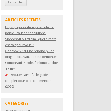
ARTICLES RÉCENTS
Hop-up qui se dérègle en pleine
partie : causes et solutions
Speedsoft ou milsim : quel airsoft
est fait pour vous ?
Gearbox V2 qui ne répond plus :
diagnostic avant de tout démonter
Comparatif Pistolet à Plomb Calibre
4,5 mm
Débuter l’airsoft : le guide
complet pour bien commencer
(2026)
CATÉGORIES
Activités outdoor