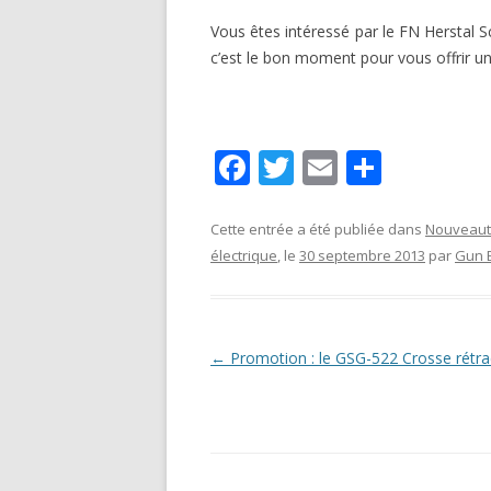
Vous êtes intéressé par le FN Herstal S
c’est le bon moment pour vous offrir une
F
T
E
P
ac
w
m
ar
e
itt
ai
ta
Cette entrée a été publiée dans
Nouveauté
électrique
, le
30 septembre 2013
par
Gun 
b
er
l
g
o
er
o
Navigation
←
Promotion : le GSG-522 Crosse rétrac
k
des
articles