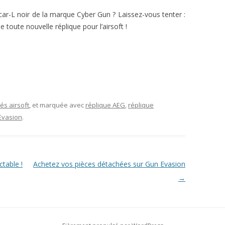
car-L noir de la marque Cyber Gun ? Laissez-vous tenter :
 toute nouvelle réplique pour l’airsoft !
s airsoft
, et marquée avec
réplique AEG
,
réplique
Evasion
.
table !
Achetez vos pièces détachées sur Gun Evasion
→