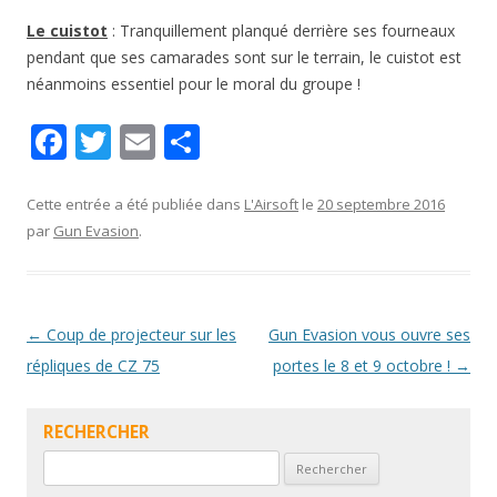
Le cuistot
: Tranquillement planqué derrière ses fourneaux
pendant que ses camarades sont sur le terrain, le cuistot est
néanmoins essentiel pour le moral du groupe !
F
T
E
P
ac
w
m
ar
e
itt
ai
ta
Cette entrée a été publiée dans
L'Airsoft
le
20 septembre 2016
par
Gun Evasion
.
b
er
l
g
o
er
o
Navigation
←
Coup de projecteur sur les
Gun Evasion vous ouvre ses
k
des
répliques de CZ 75
portes le 8 et 9 octobre !
→
articles
RECHERCHER
Rechercher :