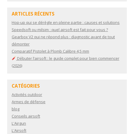
ARTICLES RÉCENTS
Hop-up qui se dérègle en pleine partie : causes et solutions
Speedsoft ou milsim : quel airsoft est fait pour vous ?
Gearbox V2 qui ne répond plus : diagnostic avant de tout
démonter
Comparatif Pistolet à Plomb Calibre 4,5 mm
Débuter l’airsoft : le guide complet pour bien commencer
(2026)
CATÉGORIES
Activités outdoor
Armes de défense
blog
Conseils airsoft
L'Airgun
L'Airsoft