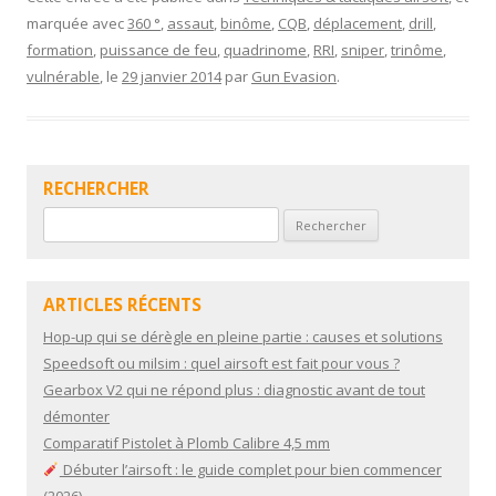
e
itt
ai
ta
marquée avec
360 °
,
assaut
,
binôme
,
CQB
,
déplacement
,
drill
,
b
er
l
g
formation
,
puissance de feu
,
quadrinome
,
RRI
,
sniper
,
trinôme
,
o
er
vulnérable
, le
29 janvier 2014
par
Gun Evasion
.
o
k
RECHERCHER
Rechercher :
ARTICLES RÉCENTS
Hop-up qui se dérègle en pleine partie : causes et solutions
Speedsoft ou milsim : quel airsoft est fait pour vous ?
Gearbox V2 qui ne répond plus : diagnostic avant de tout
démonter
Comparatif Pistolet à Plomb Calibre 4,5 mm
Débuter l’airsoft : le guide complet pour bien commencer