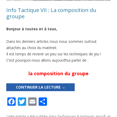
Info Tactique VII : La composition du
groupe
Bonjour à toutes et à tous,
Dans les derniers articles nous nous sommes surtout
attachés au choix du matériel.
Il est temps de revenir un peu sur les techniques de jeu !
C’est pourquoi nous allons aujourd’hui parler de :
la composition du groupe
CONTINUER LA LECTURE
→
F
T
E
P
ac
w
m
ar
Cette entrée a été publiée dans
Techniques & tactiques airsoft
, et