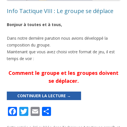
Info Tactique VIII : Le groupe se déplace
Bonjour à toutes et à tous,
Dans notre dernière parution nous avions développé la
composition du groupe.
Maintenant que vous avez choisi votre format de jeu, il est
temps de voir :
Comment le groupe et les groupes doivent
se déplacer.
CONTINUER LA LECTURE
→
F
T
E
P
ac
w
m
ar