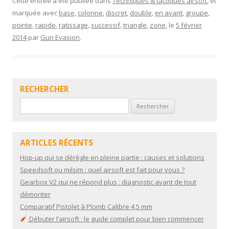
e
itt
ai
ta
Cette entrée a été publiée dans
Techniques & tactiques airsoft
, et
marquée avec
base
,
colonne
,
discret
,
double
,
en avant
,
groupe
,
b
er
l
g
pointe
,
rapide
,
ratissage
,
successif
,
triangle
,
zone
, le
5 février
o
er
2014
par
Gun Evasion
.
o
k
RECHERCHER
Rechercher :
ARTICLES RÉCENTS
Hop-up qui se dérègle en pleine partie : causes et solutions
Speedsoft ou milsim : quel airsoft est fait pour vous ?
Gearbox V2 qui ne répond plus : diagnostic avant de tout
démonter
Comparatif Pistolet à Plomb Calibre 4,5 mm
Débuter l’airsoft : le guide complet pour bien commencer