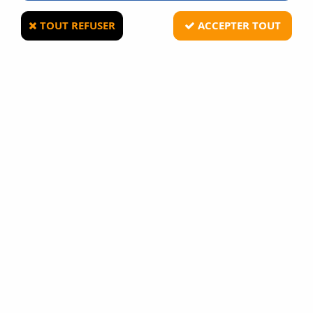
TOUT REFUSER
ACCEPTER TOUT
ASG
25 DOUILLES HI-POWER POUR DAN
WESSON
10
Avis
Donnez votre avis