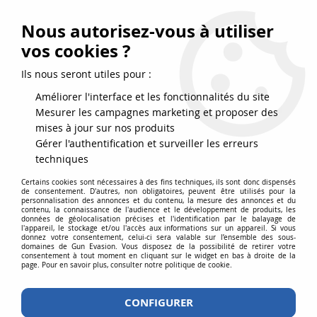
FRAIS DE PORT DPD OFFERTS EN FRANCE MÉTROPOLITAINE DÈS
79
€
D’ACHAT !
Nous autorisez-vous à utiliser
SERVICE CLIENT 03.88.51.37.75
vos cookies ?
0
Ils nous seront utiles pour :
Améliorer l'interface et les fonctionnalités du site
Mesurer les campagnes marketing et proposer des
Accueil
>
Accessoires
>
Chargeurs Airsoft
>
mises à jour sur nos produits
Chargeurs répliques de poing
>
25 DOUILLES HI-POWER POUR DAN
Gérer l'authentification et surveiller les erreurs
WESSON
techniques
Certains cookies sont nécessaires à des fins techniques, ils sont donc dispensés
de consentement. D'autres, non obligatoires, peuvent être utilisés pour la
personnalisation des annonces et du contenu, la mesure des annonces et du
contenu, la connaissance de l'audience et le développement de produits, les
données de géolocalisation précises et l'identification par le balayage de
l'appareil, le stockage et/ou l'accès aux informations sur un appareil. Si vous
donnez votre consentement, celui-ci sera valable sur l’ensemble des sous-
domaines de Gun Evasion. Vous disposez de la possibilité de retirer votre
consentement à tout moment en cliquant sur le widget en bas à droite de la
page. Pour en savoir plus, consulter notre politique de cookie.
CONFIGURER