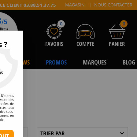
CE CLIENT 03.88.51.37.75
MAGASIN
|
NOUS CONTACTER
0
0
s ?
FAVORIS
COMPTE
PANIER
NEWS
PROMOS
MARQUES
BLOG
os
D'autres,
esure des
onnées de
accès aux
 des sous-
moment en
kie.
TRIER PAR
OUT