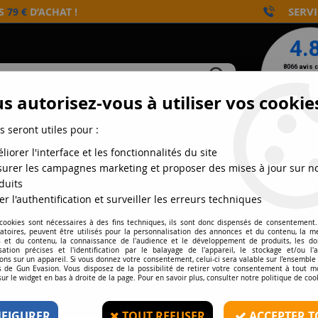
SERVI
ÈS
79 €
D’ACHAT !
s autorisez-vous à utiliser vos cookie
s seront utiles pour :
NTS
CONSOMMABLES
AIRGUN
DÉFENSE
liorer l'interface et les fonctionnalités du site
urer les campagnes marketing et proposer des mises à jour sur n
duits
er l'authentification et surveiller les erreurs techniques
BIPIEDS
 cookies sont nécessaires à des fins techniques, ils sont donc dispensés de consentement. 
gatoires, peuvent être utilisés pour la personnalisation des annonces et du contenu, la m
 et du contenu, la connaissance de l'audience et le développement de produits, les d
isation précises et l'identification par le balayage de l'appareil, le stockage et/ou l'
ons sur un appareil. Si vous donnez votre consentement, celui-ci sera valable sur l’ensemble
 de Gun Evasion. Vous disposez de la possibilité de retirer votre consentement à tout 
sur le widget en bas à droite de la page. Pour en savoir plus, consulter notre politique de coo
PRIX
FIGURER
TOUT REFUSER
ACCEPTER T