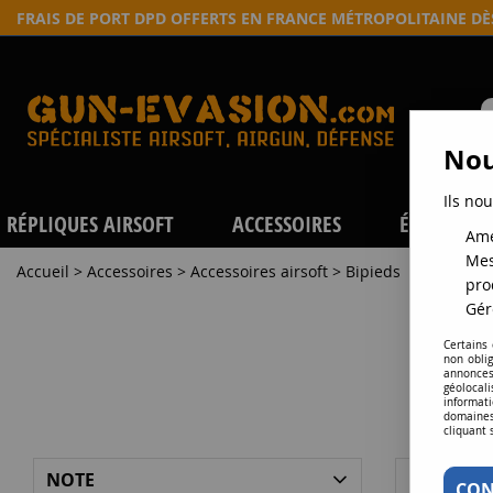
FRAIS DE PORT DPD OFFERTS EN FRANCE MÉTROPOLITAINE D
Nou
Ils nou
RÉPLIQUES AIRSOFT
ACCESSOIRES
ÉQUIPEME
Amé
Mes
Accueil
>
Accessoires
>
Accessoires airsoft
>
Bipieds
pro
Gér
Certains
non obli
annonces
géolocal
informati
domaines
cliquant 
NOTE
MARQUE
CON