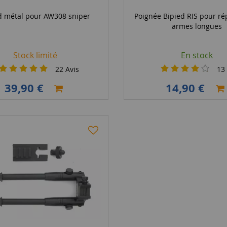
d métal pour AW308 sniper
Poignée Bipied RIS pour ré
armes longues
Stock limité
En stock
22
Avis
13
39,90 €
14,90 €