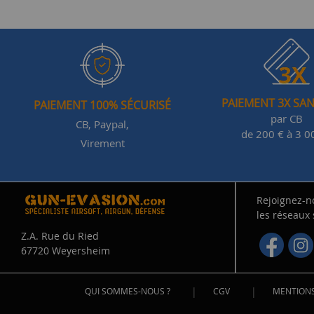
PAIEMENT 3X SAN
PAIEMENT 100% SÉCURISÉ
par CB
CB, Paypal,
de 200 € à 3 0
Virement
Rejoignez-n
les réseaux
Z.A. Rue du Ried
67720 Weyersheim
|
|
QUI SOMMES-NOUS ?
CGV
MENTIONS