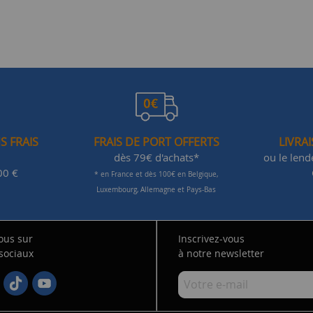
S FRAIS
FRAIS DE PORT OFFERTS
LIVRA
dès 79€ d'achats*
ou le len
00 €
* en France et dès 100€ en Belgique,
Luxembourg, Allemagne et Pays-Bas
ous sur
Inscrivez-vous
 sociaux
à notre newsletter