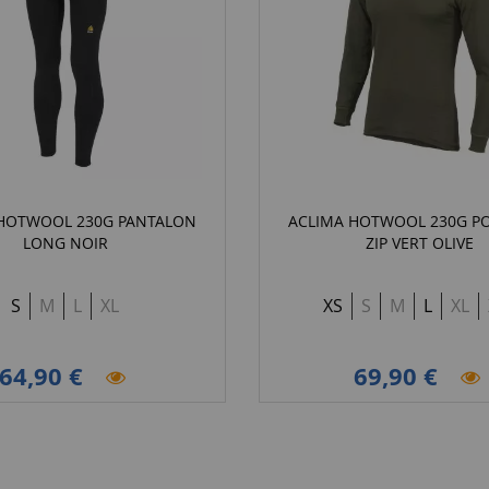
HOTWOOL 230G PANTALON
ACLIMA HOTWOOL 230G PO
LONG NOIR
ZIP VERT OLIVE
S
M
L
XL
XS
S
M
L
XL
64,90 €
69,90 €