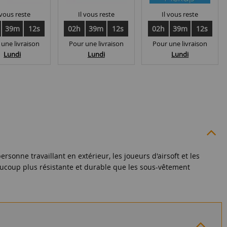
 vous reste
Il vous reste
Il vous reste
39m
12s
02h
39m
12s
02h
39m
12s
 une livraison
Pour une livraison
Pour une livraison
Lundi
Lundi
Lundi
onne travaillant en extérieur, les joueurs d'airsoft et les
ucoup plus résistante et durable que les sous-vêtement