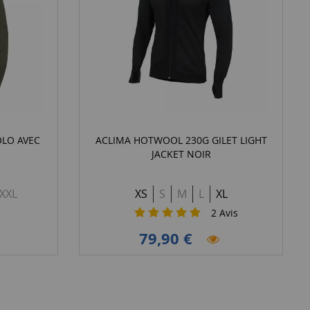
LO AVEC
ACLIMA HOTWOOL 230G GILET LIGHT
JACKET NOIR
XXL
XS
S
M
L
XL
2
Avis
79,90 €