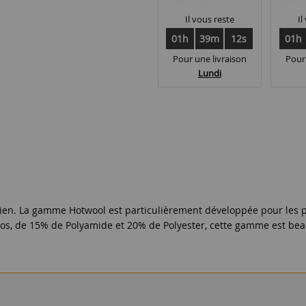
Il vous reste
Il
01h
39m
12s
01h
Pour une livraison
Pour
Lundi
en. La gamme Hotwool est particulièrement développée pour les pers
os, de 15% de Polyamide et 20% de Polyester, cette gamme est bea