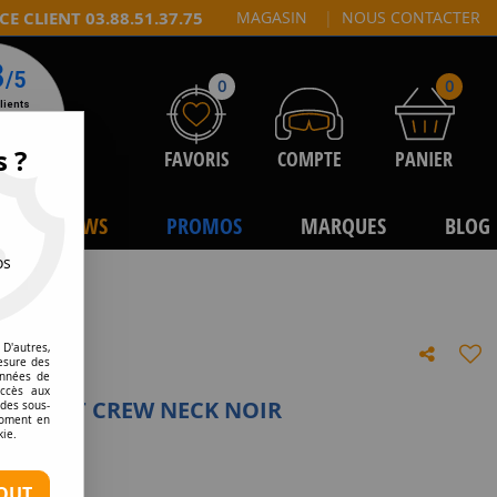
CE CLIENT 03.88.51.37.75
MAGASIN
|
NOUS CONTACTER
0
0
s ?
FAVORIS
COMPTE
PANIER
NEWS
PROMOS
MARQUES
BLOG
os
D'autres,
esure des
onnées de
accès aux
G SHIRT CREW NECK NOIR
 des sous-
moment en
kie.
e avis !
OUT