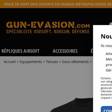
FRAIS DE PORT DPD OFFERTS EN FRANCE MÉTROPOLITAINE D
Nou
Ils nou
RÉPLIQUES AIRSOFT
ACCESSOIRES
ÉQUIPEME
Amé
Mes
Accueil
>
Equipements
>
Tenues
>
Sous-vêtements
>
ACLIMA HO
pro
Gér
Certains
non obli
annonces
géolocal
informati
domaines
cliquant 
CON