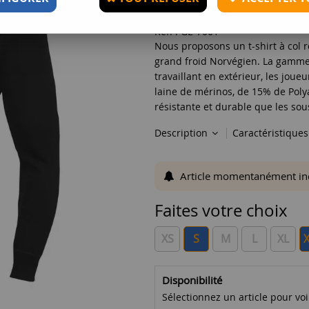
Réf. :
GE-7001
Nous proposons un t-shirt à col 
grand froid Norvégien. La gamme
travaillant en extérieur, les jou
laine de mérinos, de 15% de Pol
résistante et durable que les so
Description
Caractéristique
Article momentanément indis
Faites votre choix
XS
S
M
L
XL
Disponibilité
Sélectionnez un article pour voir 