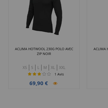
ACLIMA HOTWOOL 230G POLO AVEC
ACLIMA 
ZIP NOIR
XS
S
L
M
XL
XXL
1
Avis
69,90 €