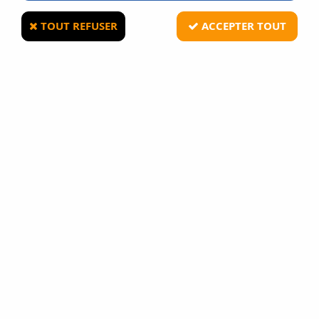
TOUT REFUSER
ACCEPTER TOUT
GUNEVASION
AEROSOL DE DEFENSE ANTI AGRESSION
GAZ CS 25ML SECURISE
19
Avis
Donnez votre avis
6
,
90
€
TTC