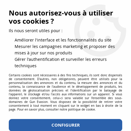
FRAIS DE PORT DPD OFFERTS EN FRANCE MÉTROPOLITAINE DÈS
79
€
D’ACHAT !
Nous autorisez-vous à utiliser
SERVICE CLIENT 03.88.51.37.75
vos cookies ?
0
Ils nous seront utiles pour :
Améliorer l'interface et les fonctionnalités du site
Mesurer les campagnes marketing et proposer des
Accueil
>
Défense
>
Aérosols de défense
>
AEROSOL DE DEFENSE ANTI
mises à jour sur nos produits
AGRESSION GAZ CS 25ML SECURISE
Gérer l'authentification et surveiller les erreurs
techniques
Certains cookies sont nécessaires à des fins techniques, ils sont donc dispensés
de consentement. D'autres, non obligatoires, peuvent être utilisés pour la
personnalisation des annonces et du contenu, la mesure des annonces et du
contenu, la connaissance de l'audience et le développement de produits, les
données de géolocalisation précises et l'identification par le balayage de
l'appareil, le stockage et/ou l'accès aux informations sur un appareil. Si vous
donnez votre consentement, celui-ci sera valable sur l’ensemble des sous-
domaines de Gun Evasion. Vous disposez de la possibilité de retirer votre
consentement à tout moment en cliquant sur le widget en bas à droite de la
page. Pour en savoir plus, consulter notre politique de cookie.
CONFIGURER