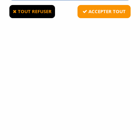
TOUT REFUSER
ACCEPTER TOUT
GUNEVASION
AEROSOL DE DEFENSE ANTI AGRESSION GEL
CS 25ML SECURISE
26
Avis
Donnez votre avis
6
,
90
€
TTC