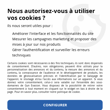
FRAIS DE PORT DPD OFFERTS EN FRANCE MÉTROPOLITAINE DÈS
79
€
D’ACHAT !
Nous autorisez-vous à utiliser
SERVICE CLIENT 03.88.51.37.75
vos cookies ?
0
Ils nous seront utiles pour :
Améliorer l'interface et les fonctionnalités du site
Mesurer les campagnes marketing et proposer des
Accueil
>
Défense
>
Aérosols de défense
>
AEROSOL DE DEFENSE ANTI
mises à jour sur nos produits
AGRESSION GEL CS 25ML SECURISE
Gérer l'authentification et surveiller les erreurs
techniques
Certains cookies sont nécessaires à des fins techniques, ils sont donc dispensés
de consentement. D'autres, non obligatoires, peuvent être utilisés pour la
personnalisation des annonces et du contenu, la mesure des annonces et du
contenu, la connaissance de l'audience et le développement de produits, les
données de géolocalisation précises et l'identification par le balayage de
l'appareil, le stockage et/ou l'accès aux informations sur un appareil. Si vous
donnez votre consentement, celui-ci sera valable sur l’ensemble des sous-
domaines de Gun Evasion. Vous disposez de la possibilité de retirer votre
consentement à tout moment en cliquant sur le widget en bas à droite de la
page. Pour en savoir plus, consulter notre politique de cookie.
CONFIGURER