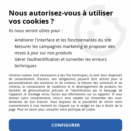
FRAIS DE PORT DPD OFFERTS EN FRANCE MÉTROPOLITAINE DÈS
79
€
D’ACHAT !
Nous autorisez-vous à utiliser
SERVICE CLIENT 03.88.51.37.75
vos cookies ?
0
Ils nous seront utiles pour :
Améliorer l'interface et les fonctionnalités du site
Mesurer les campagnes marketing et proposer des
Accueil
>
Accessoires
>
Batteries et Chargeurs de batteries
>
NI-MH
>
mises à jour sur nos produits
Batterie airsoft rechargeable Ni-Mh 8,4V 1600 mAh connectique
Gérer l'authentification et surveiller les erreurs
Tamiya type crane
techniques
Certains cookies sont nécessaires à des fins techniques, ils sont donc dispensés
de consentement. D'autres, non obligatoires, peuvent être utilisés pour la
personnalisation des annonces et du contenu, la mesure des annonces et du
contenu, la connaissance de l'audience et le développement de produits, les
données de géolocalisation précises et l'identification par le balayage de
l'appareil, le stockage et/ou l'accès aux informations sur un appareil. Si vous
donnez votre consentement, celui-ci sera valable sur l’ensemble des sous-
domaines de Gun Evasion. Vous disposez de la possibilité de retirer votre
consentement à tout moment en cliquant sur le widget en bas à droite de la
page. Pour en savoir plus, consulter notre politique de cookie.
CONFIGURER