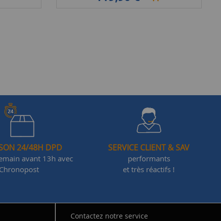
ISON 24/48H DPD
SERVICE CLIENT & SAV
demain avant 13h avec
performants
Chronopost
et très réactifs !
Contactez notre service