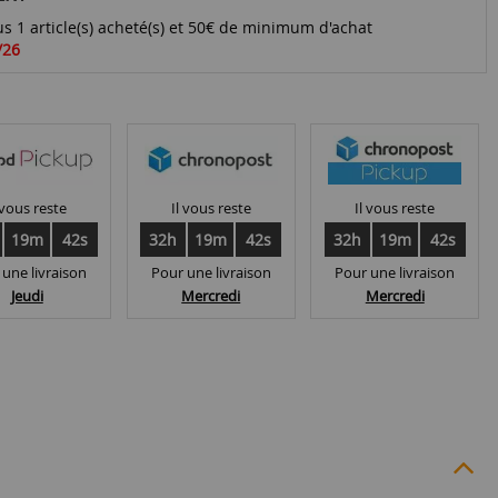
s 1 article(s) acheté(s) et 50€ de minimum d'achat
/26
 vous reste
Il vous reste
Il vous reste
19m
42s
32h
19m
42s
32h
19m
42s
 une livraison
Pour une livraison
Pour une livraison
Jeudi
Mercredi
Mercredi