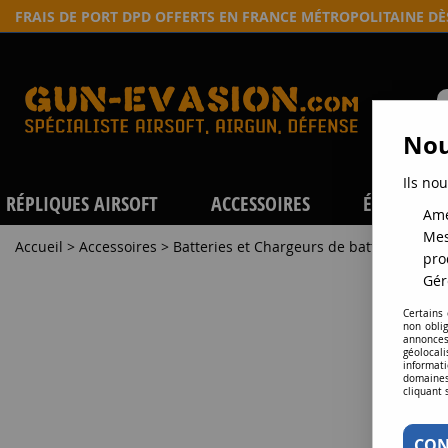
FRAIS DE PORT DPD OFFERTS EN FRANCE MÉTROPOLITAINE D
Nou
Ils nou
RÉPLIQUES AIRSOFT
ACCESSOIRES
ÉQUIPEME
Amé
Mes
Accueil
>
Accessoires
>
Batteries et Chargeurs de batteries
>
LI-
pro
Gér
Certains
non obli
annonces
géolocal
informati
domaines
cliquant 
CON