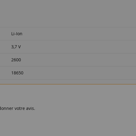
Li-Ion
3,7 V
2600
18650
donner votre avis.