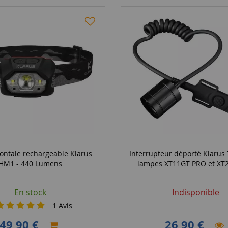
ontale rechargeable Klarus
Interrupteur déporté Klarus
HM1 - 440 Lumens
lampes XT11GT PRO et XT
En stock
Indisponible
1
Avis
49,90 €
26,90 €