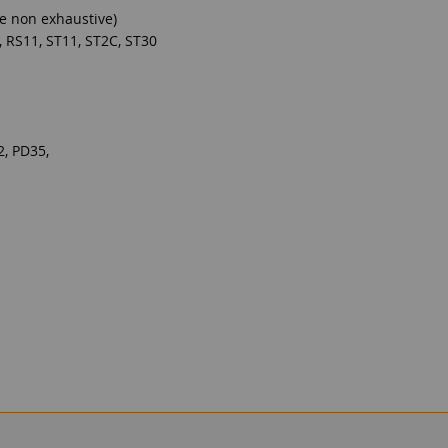
te non exhaustive)
, RS11, ST11, ST2C, ST30
2, PD35,