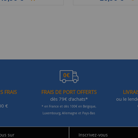
S FRAIS
FRAIS DE PORT OFFERTS
LIVRA
dès 79€ d'achats*
ou le len
00 €
* en France et dès 100€ en Belgique,
Luxembourg, Allemagne et Pays-Bas
ous sur
Inscrivez-vous