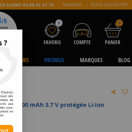
CE CLIENT 03.88.51.37.75
MAGASIN
|
NOUS CONTACTER
0
0
s ?
FAVORIS
COMPTE
PANIER
NEWS
PROMOS
MARQUES
BLOG
os
i-Ion
D'autres,
esure des
onnées de
8650 - 2600 mAh 3.7 V protégée Li-Ion
accès aux
 des sous-
moment en
e avis !
kie.
OUT