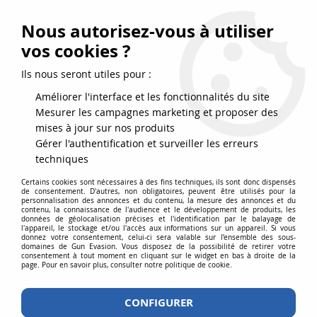
FRAIS DE PORT DPD OFFERTS EN FRANCE MÉTROPOLITAINE DÈS
79
€
D’ACHAT !
Nous autorisez-vous à utiliser
SERVICE CLIENT 03.88.51.37.75
vos cookies ?
0
Ils nous seront utiles pour :
Améliorer l'interface et les fonctionnalités du site
Mesurer les campagnes marketing et proposer des
Accueil
>
Accessoires
>
Batteries et Chargeurs de batteries
>
mises à jour sur nos produits
LI-PO - LI-ION
>
Batterie LI-PO 7.4 V 1500 MAH 25 C T-Dean 1 stick Gens
Gérer l'authentification et surveiller les erreurs
Ace Airsoft
techniques
Certains cookies sont nécessaires à des fins techniques, ils sont donc dispensés
de consentement. D'autres, non obligatoires, peuvent être utilisés pour la
personnalisation des annonces et du contenu, la mesure des annonces et du
contenu, la connaissance de l'audience et le développement de produits, les
données de géolocalisation précises et l'identification par le balayage de
l'appareil, le stockage et/ou l'accès aux informations sur un appareil. Si vous
donnez votre consentement, celui-ci sera valable sur l’ensemble des sous-
domaines de Gun Evasion. Vous disposez de la possibilité de retirer votre
consentement à tout moment en cliquant sur le widget en bas à droite de la
page. Pour en savoir plus, consulter notre politique de cookie.
CONFIGURER