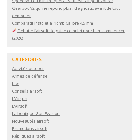
Speedsoft ou milsim : quel airsoft est fait pour vous ?
Gearbox V2 qui ne répond plus : diagnostic avant de tout
démonter
Comparatif Pistolet à Plomb Calibre 4,5 mm
Débuter l’airsoft : le guide complet pour bien commencer
(2026)
CATÉGORIES
Activités outdoor
Armes de défense
blog
Conseils airsoft
L'Airgun
L'Airsoft
La boutique Gun Evasion
Nouveautés airsoft
Promotions airsoft
Répliques airsoft