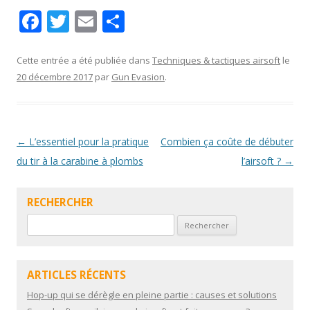
F
T
E
P
ac
w
m
ar
e
itt
ai
ta
Cette entrée a été publiée dans
Techniques & tactiques airsoft
le
20 décembre 2017
par
Gun Evasion
.
b
er
l
g
o
er
o
Navigation
←
L’essentiel pour la pratique
Combien ça coûte de débuter
k
des
du tir à la carabine à plombs
l’airsoft ?
→
articles
RECHERCHER
Rechercher :
ARTICLES RÉCENTS
Hop-up qui se dérègle en pleine partie : causes et solutions