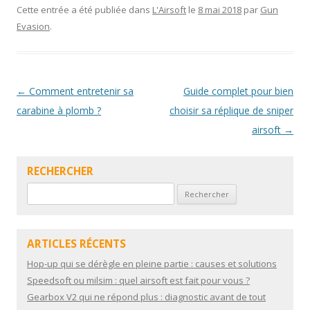
e
itt
ai
ta
Cette entrée a été publiée dans
L'Airsoft
le
8 mai 2018
par
Gun
Evasion
.
b
er
l
g
o
er
o
Navigation
←
Comment entretenir sa
Guide complet pour bien
k
des
carabine à plomb ?
choisir sa réplique de sniper
articles
airsoft
→
RECHERCHER
Rechercher :
ARTICLES RÉCENTS
Hop-up qui se dérègle en pleine partie : causes et solutions
Speedsoft ou milsim : quel airsoft est fait pour vous ?
Gearbox V2 qui ne répond plus : diagnostic avant de tout