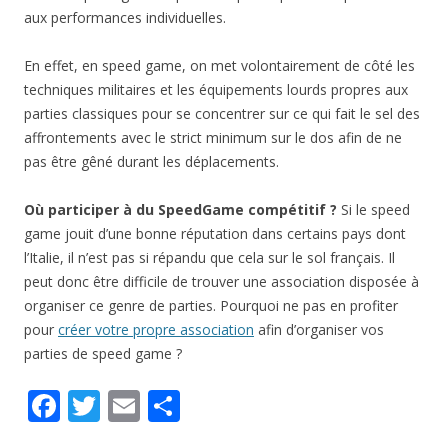
aux performances individuelles.
En effet, en speed game, on met volontairement de côté les
techniques militaires et les équipements lourds propres aux
parties classiques pour se concentrer sur ce qui fait le sel des
affrontements avec le strict minimum sur le dos afin de ne
pas être gêné durant les déplacements.
Où participer à du SpeedGame compétitif ?
Si le speed
game jouit d’une bonne réputation dans certains pays dont
l’Italie, il n’est pas si répandu que cela sur le sol français. Il
peut donc être difficile de trouver une association disposée à
organiser ce genre de parties. Pourquoi ne pas en profiter
pour
créer votre propre association
afin d’organiser vos
parties de speed game ?
F
T
E
P
ac
w
m
ar