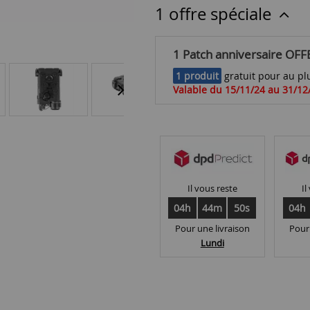
1 offre spéciale
1 Patch anniversaire OFF
1 produit
gratuit pour au plu
Valable du 15/11/24 au 31/12
Il vous reste
Il
04h
44m
49s
04h
Pour une livraison
Pour
Lundi