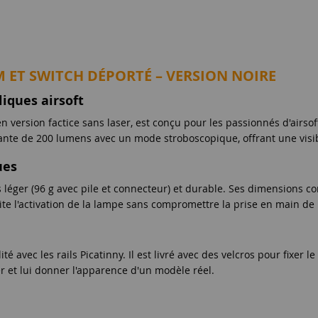
M ET SWITCH DÉPORTÉ – VERSION NOIRE
liques airsoft
n version factice sans laser, est conçu pour les passionnés d'airsof
nte de 200 lumens avec un mode stroboscopique, offrant une visibi
ues
is léger (96 g avec pile et connecteur) et durable. Ses dimensions 
lite l'activation de la lampe sans compromettre la prise en main de 
té avec les rails Picatinny. Il est livré avec des velcros pour fixer
ier et lui donner l'apparence d'un modèle réel.