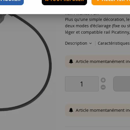
Réf. :
WDX054-BK
Plus qu'une simple décoration, l
deux modes d'éclairage (fixe ou 
léger et compatible rail Picatinny, 
Description
Caractéristique
Article momentanément indis
Article momentanément indis