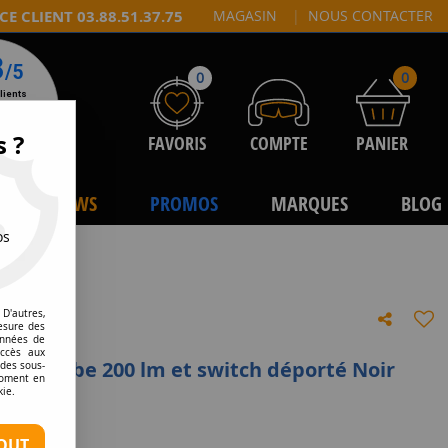
CE CLIENT 03.88.51.37.75
MAGASIN
|
NOUS CONTACTER
0
0
s ?
FAVORIS
COMPTE
PANIER
NEWS
PROMOS
MARQUES
BLOG
os
D'autres,
esure des
onnées de
accès aux
pe Strobe 200 lm et switch déporté Noir
 des sous-
moment en
kie.
e avis !
OUT