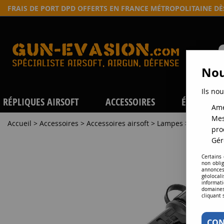
FRAIS DE PORT DPD OFFERTS EN FRANCE MÉTROPOLITAINE D
Nou
Ils nou
RÉPLIQUES AIRSOFT
ACCESSOIRES
ÉQUIPEME
Amé
Mes
Accueil
>
Accessoires
>
Accessoires airsoft
>
Lampes
>
Boitier N
pro
Gér
Certains
non obli
annonces
géolocal
informati
domaines
cliquant 
CON