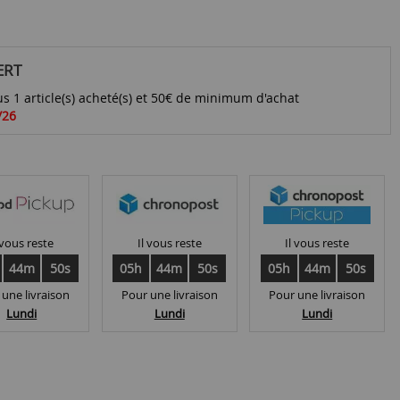
ERT
s 1 article(s) acheté(s) et 50€ de minimum d'achat
/26
 vous reste
Il vous reste
Il vous reste
44m
49s
05h
44m
49s
05h
44m
49s
 une livraison
Pour une livraison
Pour une livraison
Lundi
Lundi
Lundi