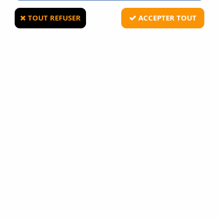
TOUT REFUSER
ACCEPTER TOUT
PAIEMENT 3X SANS
PAIEMENT 100%
FRAIS
SÉCURISÉ
par CB
CB, Paypal,
de 200 € à 3 000 €
Virement
FRAIS DE PORT
LIVRAISON 24/48H DPD
OFFERTS
ou le lendemain avant
dès 79€ d'achats*
13h avec Chronopost