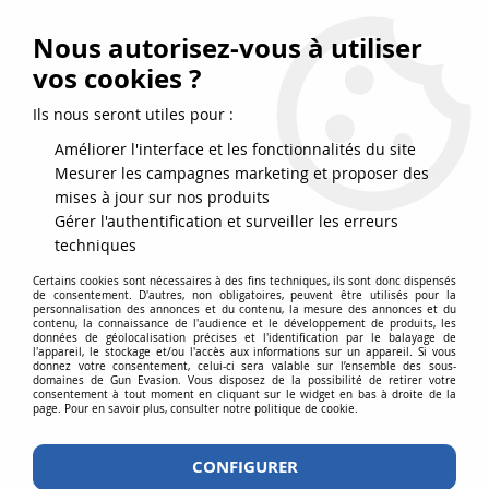
FRAIS DE PORT DPD OFFERTS EN FRANCE MÉTROPOLITAINE DÈS
79
€
D’ACHAT !
Nous autorisez-vous à utiliser
SERVICE CLIENT 03.88.51.37.75
vos cookies ?
0
Ils nous seront utiles pour :
Améliorer l'interface et les fonctionnalités du site
Mesurer les campagnes marketing et proposer des
Accueil
>
CAMO SYSTEMS
mises à jour sur nos produits
Gérer l'authentification et surveiller les erreurs
PRODUITS DE LA MARQUE CAMO
techniques
SYSTEMS
Certains cookies sont nécessaires à des fins techniques, ils sont donc dispensés
de consentement. D'autres, non obligatoires, peuvent être utilisés pour la
personnalisation des annonces et du contenu, la mesure des annonces et du
contenu, la connaissance de l'audience et le développement de produits, les
données de géolocalisation précises et l'identification par le balayage de
l'appareil, le stockage et/ou l'accès aux informations sur un appareil. Si vous
donnez votre consentement, celui-ci sera valable sur l’ensemble des sous-
Aucune correspondance trouvée
domaines de Gun Evasion. Vous disposez de la possibilité de retirer votre
consentement à tout moment en cliquant sur le widget en bas à droite de la
page. Pour en savoir plus, consulter notre politique de cookie.
CONFIGURER