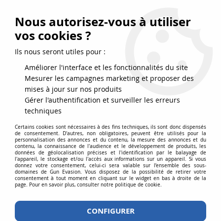
FRAIS DE PORT DPD OFFERTS EN FRANCE MÉTROPOLITAINE DÈS
79
€
D’ACHAT !
Nous autorisez-vous à utiliser
SERVICE CLIENT 03.88.51.37.75
vos cookies ?
0
Ils nous seront utiles pour :
Améliorer l'interface et les fonctionnalités du site
Mesurer les campagnes marketing et proposer des
Accueil
>
Accessoires
>
Pièces détachées
>
Canons de précision
>
mises à jour sur nos produits
Canon de précision 6.03 pour AEG 310 mm
Gérer l'authentification et surveiller les erreurs
techniques
Certains cookies sont nécessaires à des fins techniques, ils sont donc dispensés
de consentement. D'autres, non obligatoires, peuvent être utilisés pour la
personnalisation des annonces et du contenu, la mesure des annonces et du
contenu, la connaissance de l'audience et le développement de produits, les
données de géolocalisation précises et l'identification par le balayage de
l'appareil, le stockage et/ou l'accès aux informations sur un appareil. Si vous
donnez votre consentement, celui-ci sera valable sur l’ensemble des sous-
domaines de Gun Evasion. Vous disposez de la possibilité de retirer votre
consentement à tout moment en cliquant sur le widget en bas à droite de la
page. Pour en savoir plus, consulter notre politique de cookie.
CONFIGURER