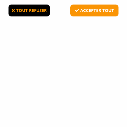
TOUT REFUSER
ACCEPTER TOUT
ACTION ARMY
Canon de précision 6.03 pour AEG 310 mm