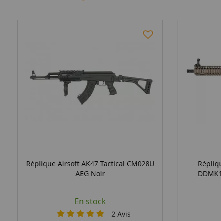
Réplique Airsoft AK47 Tactical CM028U
Répliq
AEG Noir
DDMK18
En stock
2
Avis