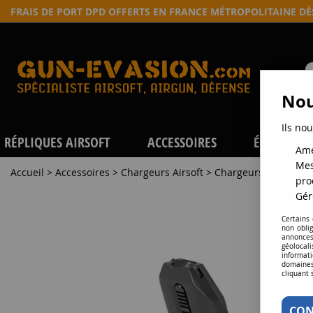
FRAIS DE PORT DPD OFFERTS EN FRANCE MÉTROPOLITAINE D
Nou
Ils nou
RÉPLIQUES AIRSOFT
ACCESSOIRES
ÉQUIPEME
Amé
Mes
Accueil
>
Accessoires
>
Chargeurs Airsoft
>
Chargeurs répliques
pro
Gér
Certains
non obli
annonces
géolocal
informati
domaines
cliquant 
CON