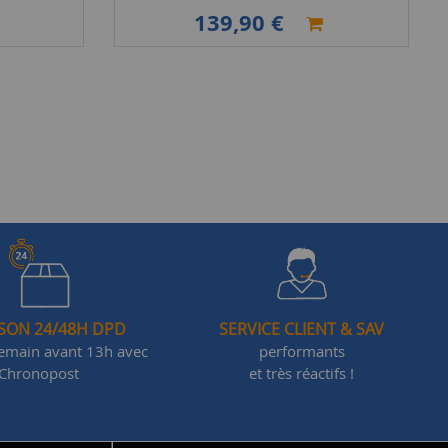
139,90 €
ISON 24/48H DPD
SERVICE CLIENT & SAV
demain avant 13h avec
performants
Chronopost
et très réactifs !