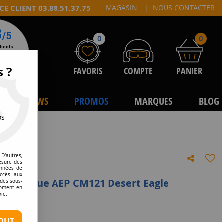
CE CLIENT 03.88.51.37.75
MAGASIN
|
NOUS CONTACTER
0
0
s ?
FAVORIS
COMPTE
PANIER
NEWS
PROMOS
MARQUES
BLOG
os
gle
D'autres,
esure des
onnées de
accès aux
r réplique AEP CM121 Desert Eagle
 des sous-
moment en
kie.
tre avis
OUT