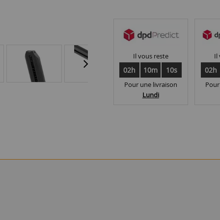
Il vous reste
Il
02h
10m
10s
02h
Pour une livraison
Pour
Lundi