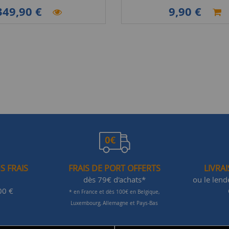
349,90 €
9,90 €
S FRAIS
FRAIS DE PORT OFFERTS
LIVRA
dès 79€ d'achats*
ou le len
00 €
* en France et dès 100€ en Belgique,
Luxembourg, Allemagne et Pays-Bas