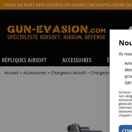
FRAIS DE PORT DPD OFFERTS EN FRANCE MÉTROPOLITAINE D
Nou
Ils nou
RÉPLIQUES AIRSOFT
ACCESSOIRES
ÉQUIPEME
Amé
Mes
Accueil
>
Accessoires
>
Chargeurs Airsoft
>
Chargeurs répliques
pro
Gér
Certains
non obli
annonces
géolocal
informati
domaines
cliquant 
CON