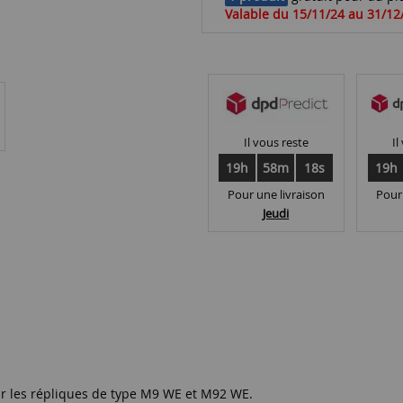
Valable du 15/11/24 au 31/12
Il vous reste
Il
19h
58m
17s
19h
Pour une livraison
Pour
Jeudi
sur les répliques de type M9 WE et M92 WE.