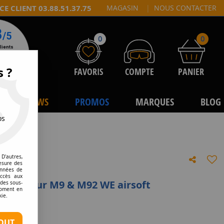
CE CLIENT 03.88.51.37.75
MAGASIN
|
NOUS CONTACTER
0
0
s ?
FAVORIS
COMPTE
PANIER
NEWS
PROMOS
MARQUES
BLOG
os
D'autres,
esure des
onnées de
accès aux
illes pour M9 & M92 WE airsoft
 des sous-
moment en
kie.
tre avis
OUT