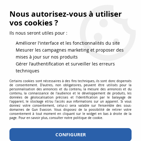
FRAIS DE PORT DPD OFFERTS EN FRANCE MÉTROPOLITAINE DÈS
79
€
D’ACHAT !
Nous autorisez-vous à utiliser
SERVICE CLIENT 03.88.51.37.75
vos cookies ?
0
Ils nous seront utiles pour :
Améliorer l'interface et les fonctionnalités du site
Mesurer les campagnes marketing et proposer des
Accueil
>
Accessoires
>
Chargeurs Airsoft
>
mises à jour sur nos produits
Chargeurs répliques longues
>
Chargeur Noir BO Lonex 200 Billes Mid-
Gérer l'authentification et surveiller les erreurs
Cap Polymere pour M4
techniques
Certains cookies sont nécessaires à des fins techniques, ils sont donc dispensés
de consentement. D'autres, non obligatoires, peuvent être utilisés pour la
personnalisation des annonces et du contenu, la mesure des annonces et du
contenu, la connaissance de l'audience et le développement de produits, les
données de géolocalisation précises et l'identification par le balayage de
l'appareil, le stockage et/ou l'accès aux informations sur un appareil. Si vous
donnez votre consentement, celui-ci sera valable sur l’ensemble des sous-
domaines de Gun Evasion. Vous disposez de la possibilité de retirer votre
consentement à tout moment en cliquant sur le widget en bas à droite de la
page. Pour en savoir plus, consulter notre politique de cookie.
CONFIGURER