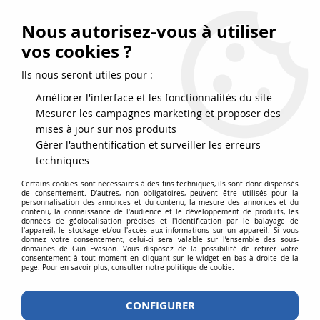
FRAIS DE PORT DPD OFFERTS EN FRANCE MÉTROPOLITAINE DÈS
79
€
D’ACHAT !
Nous autorisez-vous à utiliser
SERVICE CLIENT 03.88.51.37.75
vos cookies ?
0
Ils nous seront utiles pour :
Améliorer l'interface et les fonctionnalités du site
Mesurer les campagnes marketing et proposer des
Accueil
>
Accessoires
>
Chargeurs Airsoft
>
mises à jour sur nos produits
Chargeurs répliques longues
>
Chargeur pour G36 - G39 Gaz Blowback
Gérer l'authentification et surveiller les erreurs
WE Airsoft
techniques
Certains cookies sont nécessaires à des fins techniques, ils sont donc dispensés
de consentement. D'autres, non obligatoires, peuvent être utilisés pour la
personnalisation des annonces et du contenu, la mesure des annonces et du
contenu, la connaissance de l'audience et le développement de produits, les
données de géolocalisation précises et l'identification par le balayage de
l'appareil, le stockage et/ou l'accès aux informations sur un appareil. Si vous
donnez votre consentement, celui-ci sera valable sur l’ensemble des sous-
domaines de Gun Evasion. Vous disposez de la possibilité de retirer votre
consentement à tout moment en cliquant sur le widget en bas à droite de la
page. Pour en savoir plus, consulter notre politique de cookie.
CONFIGURER