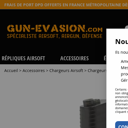
FRAIS DE PORT DPD OFFERTS EN FRANCE MÉTROPOLITAINE D
Nou
Ils nou
RÉPLIQUES AIRSOFT
ACCESSOIRES
ÉQUIPEME
Amé
Mes
Accueil
>
Accessoires
>
Chargeurs Airsoft
>
Chargeurs répliques
pro
Gér
Certains
non obli
annonces
géolocal
informati
domaines
cliquant 
CON