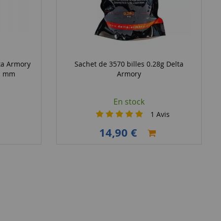
ta Armory
Sachet de 3570 billes 0.28g Delta
21 mm
Armory
En stock
1
Avis
14,90 €