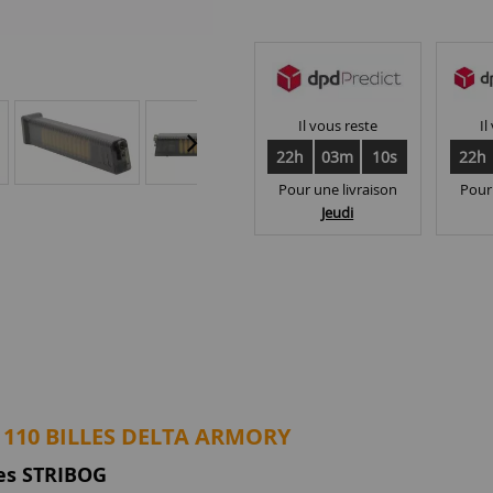
Il vous reste
Il
22h
03m
09s
22h
Pour une livraison
Pour
Jeudi
 110 BILLES DELTA ARMORY
ues STRIBOG