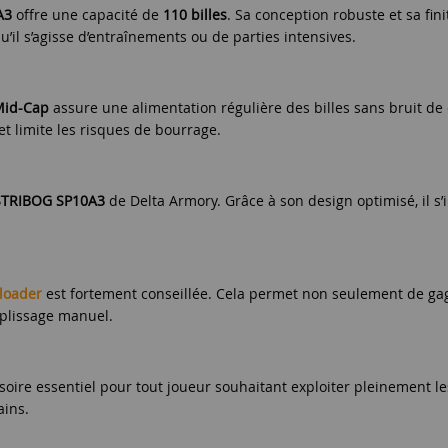
A3
offre une capacité de
110 billes
. Sa conception robuste et sa fi
qu’il s’agisse d’entraînements ou de parties intensives.
Mid-Cap
assure une alimentation régulière des billes sans bruit de cl
t limite les risques de bourrage.
STRIBOG SP10A3
de Delta Armory. Grâce à son design optimisé, il s’
loader
est fortement conseillée. Cela permet non seulement de gag
mplissage manuel.
oire essentiel pour tout joueur souhaitant exploiter pleinement le
ains.