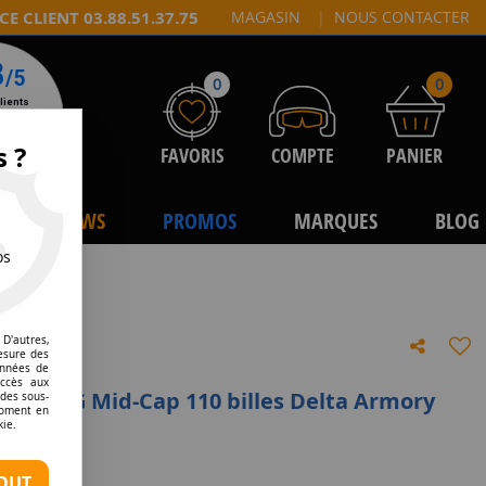
CE CLIENT 03.88.51.37.75
MAGASIN
|
NOUS CONTACTER
0
0
s ?
FAVORIS
COMPTE
PANIER
NEWS
PROMOS
MARQUES
BLOG
os
a Armory
D'autres,
esure des
onnées de
accès aux
A3 AEG Mid-Cap 110 billes Delta Armory
 des sous-
moment en
kie.
tre avis
OUT