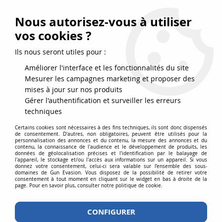
FRAIS DE PORT DPD OFFERTS EN FRANCE MÉTROPOLITAINE DÈS
79
€
D’ACHAT !
Nous autorisez-vous à utiliser
SERVICE CLIENT 03.88.51.37.75
vos cookies ?
0
Ils nous seront utiles pour :
Améliorer l'interface et les fonctionnalités du site
Mesurer les campagnes marketing et proposer des
Accueil
>
Répliques airsoft
>
Répliques longues
>
AEG
>
Colt M4 Airline
mises à jour sur nos produits
Carbine Noir Airsoft Corps Metal 1,2J
Gérer l'authentification et surveiller les erreurs
techniques
Certains cookies sont nécessaires à des fins techniques, ils sont donc dispensés
de consentement. D'autres, non obligatoires, peuvent être utilisés pour la
personnalisation des annonces et du contenu, la mesure des annonces et du
contenu, la connaissance de l'audience et le développement de produits, les
données de géolocalisation précises et l'identification par le balayage de
l'appareil, le stockage et/ou l'accès aux informations sur un appareil. Si vous
donnez votre consentement, celui-ci sera valable sur l’ensemble des sous-
domaines de Gun Evasion. Vous disposez de la possibilité de retirer votre
consentement à tout moment en cliquant sur le widget en bas à droite de la
page. Pour en savoir plus, consulter notre politique de cookie.
CONFIGURER