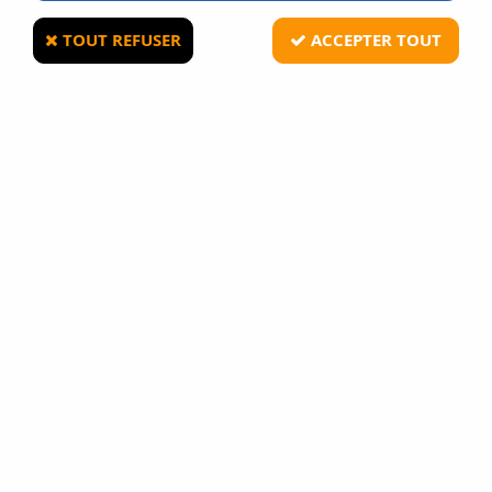
TOUT REFUSER
ACCEPTER TOUT
CYBERGUN
Colt M4 Airline Carbine Noir Airsoft Corps
Metal 1,2J
4
Avis
Donnez votre avis
164
,
90
€
TTC