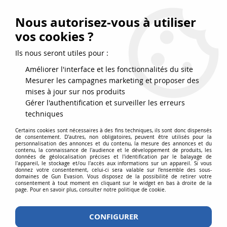
FRAIS DE PORT DPD OFFERTS EN FRANCE MÉTROPOLITAINE DÈS
79
€
D’ACHAT !
Nous autorisez-vous à utiliser
SERVICE CLIENT 03.88.51.37.75
vos cookies ?
0
Ils nous seront utiles pour :
Améliorer l'interface et les fonctionnalités du site
Mesurer les campagnes marketing et proposer des
Accueil
>
Equipements
>
Couteaux
>
Couteaux fixes
>
Couteau
mises à jour sur nos produits
Walther P22 TSK Lame fixe Noir avec étui Kydex et cordon de cou
Gérer l'authentification et surveiller les erreurs
techniques
Certains cookies sont nécessaires à des fins techniques, ils sont donc dispensés
de consentement. D'autres, non obligatoires, peuvent être utilisés pour la
personnalisation des annonces et du contenu, la mesure des annonces et du
contenu, la connaissance de l'audience et le développement de produits, les
données de géolocalisation précises et l'identification par le balayage de
l'appareil, le stockage et/ou l'accès aux informations sur un appareil. Si vous
donnez votre consentement, celui-ci sera valable sur l’ensemble des sous-
domaines de Gun Evasion. Vous disposez de la possibilité de retirer votre
consentement à tout moment en cliquant sur le widget en bas à droite de la
page. Pour en savoir plus, consulter notre politique de cookie.
CONFIGURER