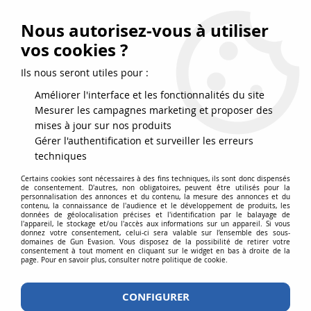
FRAIS DE PORT DPD OFFERTS EN FRANCE MÉTROPOLITAINE DÈS
79
€
D’ACHAT !
Nous autorisez-vous à utiliser
SERVICE CLIENT 03.88.51.37.75
vos cookies ?
0
Ils nous seront utiles pour :
Améliorer l'interface et les fonctionnalités du site
Mesurer les campagnes marketing et proposer des
Accueil
>
Accessoires
>
Pièces détachées
>
Pièces pour AEG
>
Delayer
mises à jour sur nos produits
FPS Softair pour Gearbox AEG Haute Cadence
Gérer l'authentification et surveiller les erreurs
techniques
NOUVEAU
Certains cookies sont nécessaires à des fins techniques, ils sont donc dispensés
de consentement. D'autres, non obligatoires, peuvent être utilisés pour la
personnalisation des annonces et du contenu, la mesure des annonces et du
contenu, la connaissance de l'audience et le développement de produits, les
données de géolocalisation précises et l'identification par le balayage de
l'appareil, le stockage et/ou l'accès aux informations sur un appareil. Si vous
donnez votre consentement, celui-ci sera valable sur l’ensemble des sous-
domaines de Gun Evasion. Vous disposez de la possibilité de retirer votre
consentement à tout moment en cliquant sur le widget en bas à droite de la
page. Pour en savoir plus, consulter notre politique de cookie.
CONFIGURER