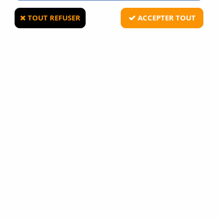
TOUT REFUSER
ACCEPTER TOUT
FPS SOFTAIR
Delayer FPS Softair pour Gearbox AEG
Haute Cadence
Soyez le premier à donner votre avis !