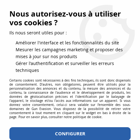
FRAIS DE PORT DPD OFFERTS EN FRANCE MÉTROPOLITAINE DÈS
79
€
D’ACHAT !
Nous autorisez-vous à utiliser
SERVICE CLIENT 03.88.51.37.75
vos cookies ?
0
Ils nous seront utiles pour :
Améliorer l'interface et les fonctionnalités du site
Mesurer les campagnes marketing et proposer des
Accueil
>
EK ARCHERY
mises à jour sur nos produits
Gérer l'authentification et surveiller les erreurs
PRODUITS DE LA MARQUE EK
techniques
ARCHERY
Certains cookies sont nécessaires à des fins techniques, ils sont donc dispensés
de consentement. D'autres, non obligatoires, peuvent être utilisés pour la
personnalisation des annonces et du contenu, la mesure des annonces et du
contenu, la connaissance de l'audience et le développement de produits, les
données de géolocalisation précises et l'identification par le balayage de
l'appareil, le stockage et/ou l'accès aux informations sur un appareil. Si vous
donnez votre consentement, celui-ci sera valable sur l’ensemble des sous-
2 articles sur
2
domaines de Gun Evasion. Vous disposez de la possibilité de retirer votre
consentement à tout moment en cliquant sur le widget en bas à droite de la
page. Pour en savoir plus, consulter notre politique de cookie.
CONFIGURER