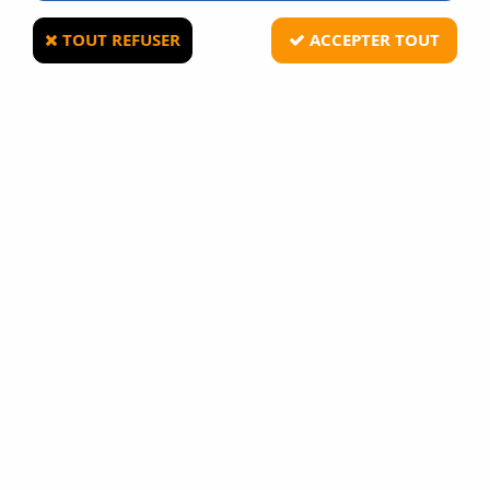
TOUT REFUSER
ACCEPTER TOUT
Arbalète Blade+ camouflage à poulie 175 lbs
avec carquois lunette 4x32
En stock
359,90 €