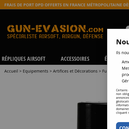
FRAIS DE PORT DPD OFFERTS EN FRANCE MÉTROPOLITAINE D
Nou
Ils nou
RÉPLIQUES AIRSOFT
ACCESSOIRES
ÉQUIPEME
Amé
Mes
Accueil
>
Equipements
>
Artifices et Décorations
>
Fumigenes
>
pro
Gér
Certains
non obli
annonces
géolocal
informati
domaines
cliquant 
CON