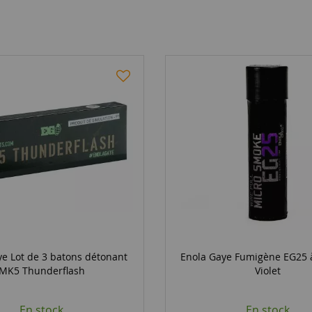
e Lot de 3 batons détonant
Enola Gaye Fumigène EG25 à
MK5 Thunderflash
Violet
En stock
En stock