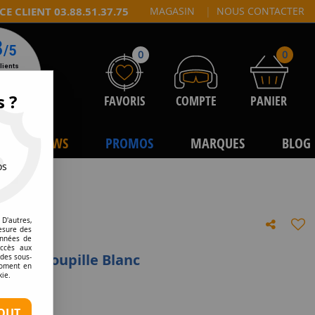
CE CLIENT 03.88.51.37.75
MAGASIN
|
NOUS CONTACTER
0
0
s ?
FAVORIS
COMPTE
PANIER
NEWS
PROMOS
MARQUES
BLOG
os
D'autres,
esure des
onnées de
accès aux
G25 à goupille Blanc
 des sous-
moment en
kie.
tre avis
OUT