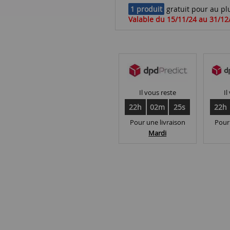
1 produit
gratuit pour au plu
Valable du 15/11/24 au 31/12
Il vous reste
Il
22h
02m
24s
22h
Pour une livraison
Pour
Mardi