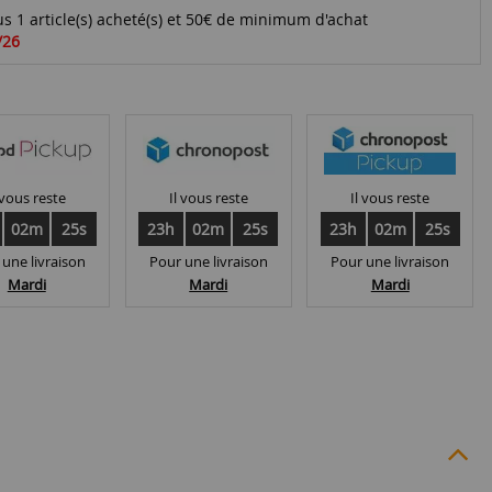
s 1 article(s) acheté(s) et 50€ de minimum d'achat
/26
 vous reste
Il vous reste
Il vous reste
02m
24s
23h
02m
24s
23h
02m
24s
 une livraison
Pour une livraison
Pour une livraison
Mardi
Mardi
Mardi