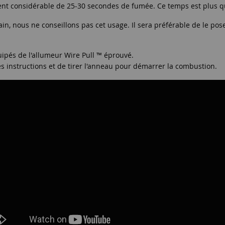
 considérable de 25-30 secondes de fumée. Ce temps est plus que 
n, nous ne conseillons pas cet usage. Il sera préférable de le po
uipés de l'allumeur Wire Pull ™ éprouvé.
e les instructions et de tirer l'anneau pour démarrer la combustion.