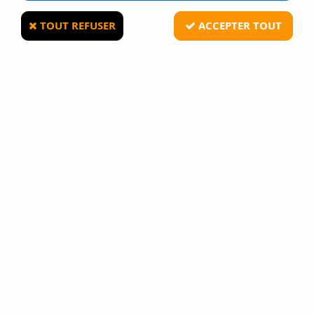
TOUT REFUSER
ACCEPTER TOUT
Chemise de combat Ubas Fighter coloris Tan
S
M
L
XL
1
Avis