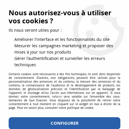
FRAIS DE PORT DPD OFFERTS EN FRANCE MÉTROPOLITAINE DÈS
79
€
D’ACHAT !
Nous autorisez-vous à utiliser
SERVICE CLIENT 03.88.51.37.75
vos cookies ?
0
Ils nous seront utiles pour :
Améliorer l'interface et les fonctionnalités du site
Mesurer les campagnes marketing et proposer des
Accueil
>
Equipements
>
Tenues
>
Vestes de combat
mises à jour sur nos produits
Gérer l'authentification et surveiller les erreurs
VESTES DE COMBAT
techniques
Certains cookies sont nécessaires à des fins techniques, ils sont donc dispensés
de consentement. D'autres, non obligatoires, peuvent être utilisés pour la
personnalisation des annonces et du contenu, la mesure des annonces et du
contenu, la connaissance de l'audience et le développement de produits, les
données de géolocalisation précises et l'identification par le balayage de
l'appareil, le stockage et/ou l'accès aux informations sur un appareil. Si vous
donnez votre consentement, celui-ci sera valable sur l’ensemble des sous-
TRIER & FILTRER
domaines de Gun Evasion. Vous disposez de la possibilité de retirer votre
consentement à tout moment en cliquant sur le widget en bas à droite de la
page. Pour en savoir plus, consulter notre politique de cookie.
3 articles sur
3
CONFIGURER