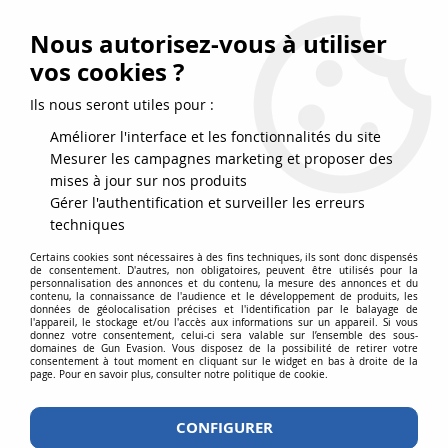
FRAIS DE PORT DPD OFFERTS EN FRANCE MÉTROPOLITAINE DÈS
79
€
D’ACHAT !
Nous autorisez-vous à utiliser
SERVICE CLIENT 03.88.51.37.75
vos cookies ?
0
Ils nous seront utiles pour :
Améliorer l'interface et les fonctionnalités du site
Mesurer les campagnes marketing et proposer des
Accueil
>
Consommables
>
Gaz - CO2
>
Gaz Airsoft Powair 203 PSI
mises à jour sur nos produits
Green Gaz bouteille de 500ml
Gérer l'authentification et surveiller les erreurs
techniques
Certains cookies sont nécessaires à des fins techniques, ils sont donc dispensés
de consentement. D'autres, non obligatoires, peuvent être utilisés pour la
personnalisation des annonces et du contenu, la mesure des annonces et du
contenu, la connaissance de l'audience et le développement de produits, les
données de géolocalisation précises et l'identification par le balayage de
l'appareil, le stockage et/ou l'accès aux informations sur un appareil. Si vous
donnez votre consentement, celui-ci sera valable sur l’ensemble des sous-
domaines de Gun Evasion. Vous disposez de la possibilité de retirer votre
consentement à tout moment en cliquant sur le widget en bas à droite de la
page. Pour en savoir plus, consulter notre politique de cookie.
CONFIGURER