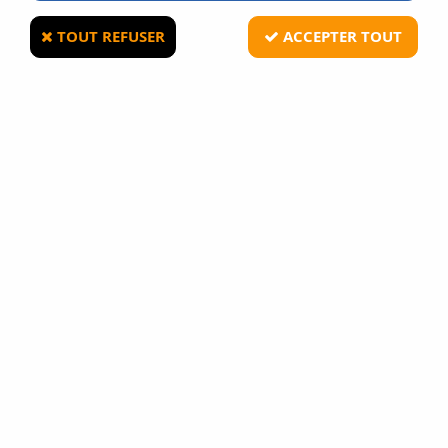
TOUT REFUSER
ACCEPTER TOUT
POWAIR
Gaz Airsoft Powair 203 PSI Green Gaz