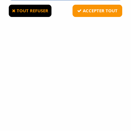
TOUT REFUSER
ACCEPTER TOUT
ASG
GAZ ULTRAIR POWER 570 ML
57
Avis
Donnez votre avis
8
,
90
€
TTC