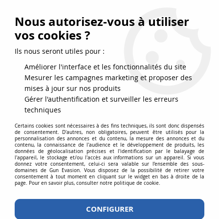
FRAIS DE PORT DPD OFFERTS EN FRANCE MÉTROPOLITAINE DÈS
79
€
D’ACHAT !
Nous autorisez-vous à utiliser
SERVICE CLIENT 03.88.51.37.75
vos cookies ?
0
Ils nous seront utiles pour :
Améliorer l'interface et les fonctionnalités du site
Mesurer les campagnes marketing et proposer des
Accueil
>
Consommables
>
Gaz - CO2
>
GAZ ULTRAIR POWER 570 ML
mises à jour sur nos produits
Gérer l'authentification et surveiller les erreurs
techniques
Certains cookies sont nécessaires à des fins techniques, ils sont donc dispensés
de consentement. D'autres, non obligatoires, peuvent être utilisés pour la
personnalisation des annonces et du contenu, la mesure des annonces et du
contenu, la connaissance de l'audience et le développement de produits, les
données de géolocalisation précises et l'identification par le balayage de
l'appareil, le stockage et/ou l'accès aux informations sur un appareil. Si vous
donnez votre consentement, celui-ci sera valable sur l’ensemble des sous-
domaines de Gun Evasion. Vous disposez de la possibilité de retirer votre
consentement à tout moment en cliquant sur le widget en bas à droite de la
page. Pour en savoir plus, consulter notre politique de cookie.
CONFIGURER