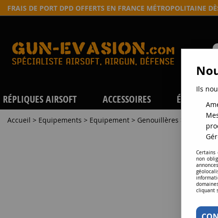
FRAIS DE PORT DPD OFFERTS EN FRANCE MÉTROPOLITAINE D
Nou
Ils nou
RÉPLIQUES AIRSOFT
ACCESSOIRES
ÉQUIPEME
Amé
Mes
Accueil
>
Equipements
>
Equipement
>
Genouillères
>
Genouille
pro
Gér
Certains
non obli
annonces
géolocal
informati
domaines
cliquant 
CON