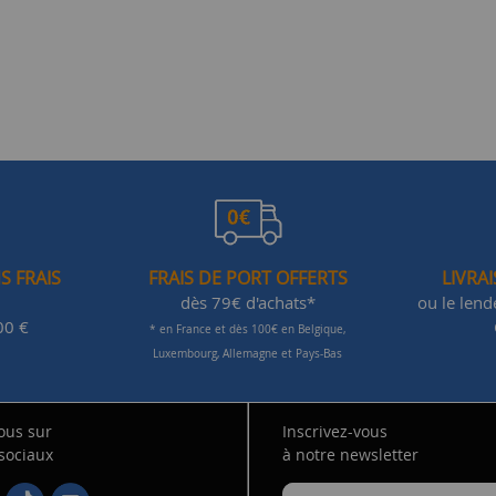
S FRAIS
FRAIS DE PORT OFFERTS
LIVRA
dès 79€ d'achats*
ou le len
00 €
* en France et dès 100€ en Belgique,
Luxembourg, Allemagne et Pays-Bas
ous sur
Inscrivez-vous
 sociaux
à notre newsletter