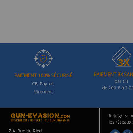
PAIEMENT 3X SAN
PAIEMENT 100% SÉCURISÉ
par CB
CB, Paypal,
de 200 € à 3 0
Virement
Rejoignez-n
les réseaux
Z.A. Rue du Ried