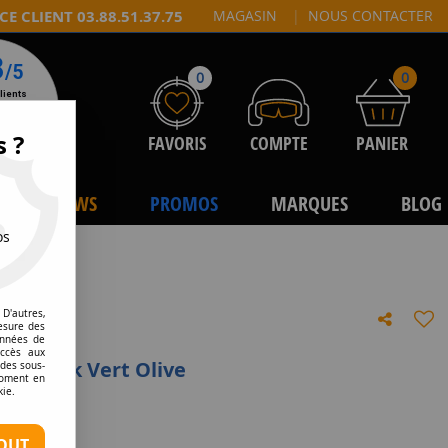
CE CLIENT 03.88.51.37.75
MAGASIN
|
NOUS CONTACTER
0
0
s ?
FAVORIS
COMPTE
PANIER
NEWS
PROMOS
MARQUES
BLOG
os
D'autres,
esure des
onnées de
accès aux
ype XTak Vert Olive
 des sous-
moment en
kie.
tre avis
OUT