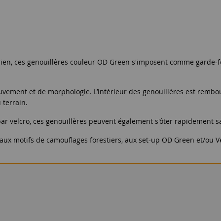
 rien, ces genouillères couleur OD Green s'imposent comme garde-f
ement et de morphologie. L’intérieur des genouillères est rembour
 terrain.
par velcro, ces genouillères peuvent également s'ôter rapidement sa
 aux motifs de camouflages forestiers, aux set-up OD Green et/ou Ve