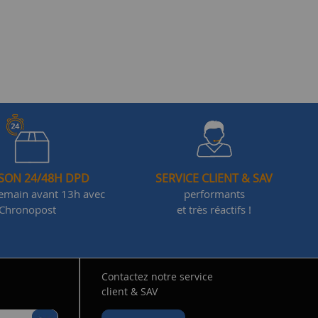
ISON 24/48H DPD
SERVICE CLIENT & SAV
demain avant 13h avec
performants
Chronopost
et très réactifs !
Contactez notre service
client & SAV