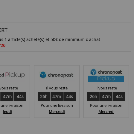
ERT
s 1 article(s) acheté(s) et 50€ de minimum d'achat
/26
 vous reste
Il vous reste
Il vous reste
47m
43s
26h
47m
43s
26h
47m
43s
 une livraison
Pour une livraison
Pour une livraison
Jeudi
Mercredi
Mercredi