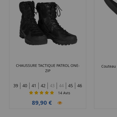
CHAUSSURE TACTIQUE PATROL ONE-
Couteau 
ZIP
39
40
41
42
43
44
45
46
14
Avis
89,90 €