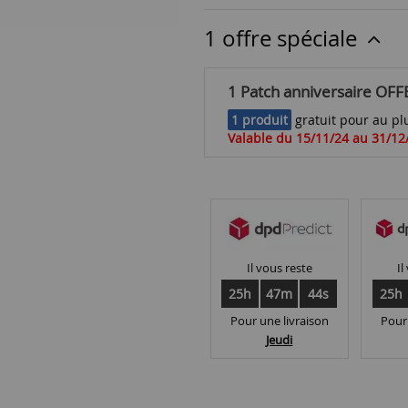
1 offre spéciale
1 Patch anniversaire OFF
1 produit
gratuit pour au plu
Valable du 15/11/24 au 31/12
Il vous reste
Il
25h
47m
43s
25h
Pour une livraison
Pour
Jeudi