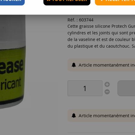
4
,
90
€
TTC
Réf. :
603744
Cette graisse silicone Protech Gu
cylindres et les joints qui sont p
de la vaseline et est de couleur 
du plastique et du caoutchouc. 
Article momentanément indis
Article momentanément indis