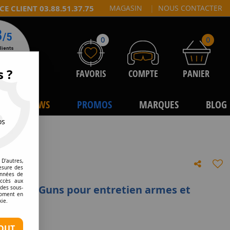
CE CLIENT 03.88.51.37.75
MAGASIN
|
NOUS CONTACTER
0
0
s ?
FAVORIS
COMPTE
PANIER
NEWS
PROMOS
MARQUES
BLOG
os
D'autres,
esure des
onnées de
accès aux
 Protech Guns pour entretien armes et
 des sous-
moment en
kie.
tre avis
OUT