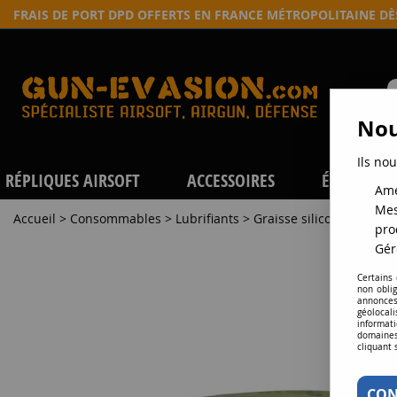
FRAIS DE PORT DPD OFFERTS EN FRANCE MÉTROPOLITAINE D
Nou
Ils nou
RÉPLIQUES AIRSOFT
ACCESSOIRES
ÉQUIPEME
Amé
Mes
Accueil
>
Consommables
>
Lubrifiants
>
Graisse silicone 10 ml 
pro
Gér
Certains
non obli
annonces
géolocal
informati
domaines
cliquant 
CON