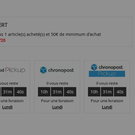
ERT
s 1 article(s) acheté(s) et 50€ de minimum d'achat
/26
 vous reste
Il vous reste
Il vous reste
31m
40s
10h
31m
40s
10h
31m
40s
 une livraison
Pour une livraison
Pour une livraison
Lundi
Lundi
Lundi