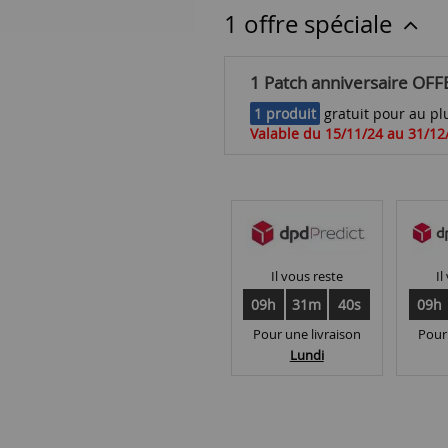
1 offre spéciale
1 Patch anniversaire OFF
1 produit
gratuit pour au plu
Valable du 15/11/24 au 31/12
Il vous reste
Il
09h
31m
40s
09h
Pour une livraison
Pour
Lundi