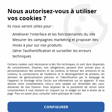
FRAIS DE PORT DPD OFFERTS EN FRANCE MÉTROPOLITAINE DÈS
79
€
D’ACHAT !
Nous autorisez-vous à utiliser
SERVICE CLIENT 03.88.51.37.75
vos cookies ?
0
Ils nous seront utiles pour :
Améliorer l'interface et les fonctionnalités du site
Mesurer les campagnes marketing et proposer des
Accueil
>
Equipements
>
Equipement
>
Holsters
>
Holster rigide ABS
mises à jour sur nos produits
Amomax Droitier TAN/FDE pour 1911 Airsoft
Gérer l'authentification et surveiller les erreurs
techniques
Certains cookies sont nécessaires à des fins techniques, ils sont donc dispensés
de consentement. D'autres, non obligatoires, peuvent être utilisés pour la
personnalisation des annonces et du contenu, la mesure des annonces et du
contenu, la connaissance de l'audience et le développement de produits, les
données de géolocalisation précises et l'identification par le balayage de
l'appareil, le stockage et/ou l'accès aux informations sur un appareil. Si vous
donnez votre consentement, celui-ci sera valable sur l’ensemble des sous-
domaines de Gun Evasion. Vous disposez de la possibilité de retirer votre
consentement à tout moment en cliquant sur le widget en bas à droite de la
page. Pour en savoir plus, consulter notre politique de cookie.
CONFIGURER