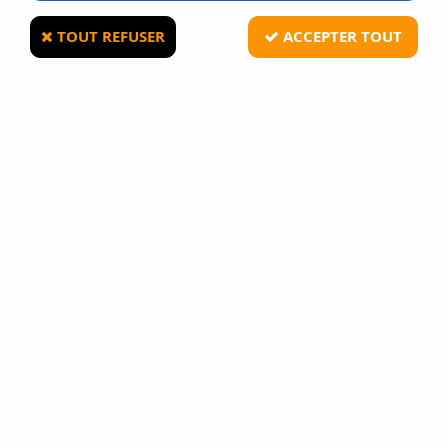
TOUT REFUSER
ACCEPTER TOUT
AMOMAX
Holster rigide ABS Amomax Droitier
TAN/FDE pour 1911 Airsoft
1
Avis
Donnez votre avis
14
,
90
€
TTC