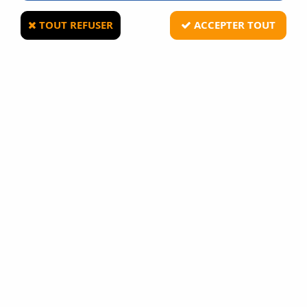
TOUT REFUSER
ACCEPTER TOUT
GUNEVASION
Katana ornemental inspiré de Vergil de