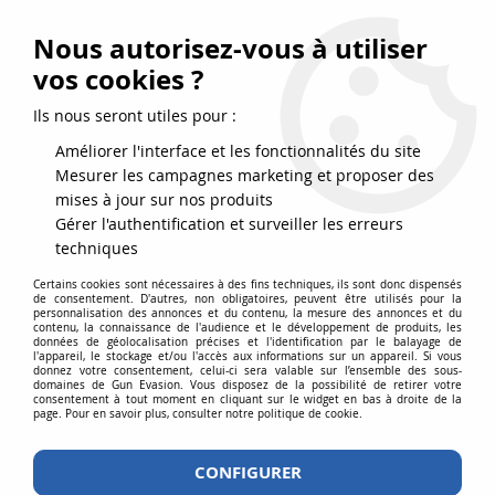
FRAIS DE PORT DPD OFFERTS EN FRANCE MÉTROPOLITAINE DÈS
79
€
D’ACHAT !
Nous autorisez-vous à utiliser
SERVICE CLIENT 03.88.51.37.75
vos cookies ?
0
Ils nous seront utiles pour :
Améliorer l'interface et les fonctionnalités du site
Mesurer les campagnes marketing et proposer des
Accueil
>
Equipements
>
Lames ornementales
>
Katanas
>
Katana
mises à jour sur nos produits
ornemental inspiré de Vergil de Yamato - Devil May Cry 3
Gérer l'authentification et surveiller les erreurs
techniques
Certains cookies sont nécessaires à des fins techniques, ils sont donc dispensés
de consentement. D'autres, non obligatoires, peuvent être utilisés pour la
personnalisation des annonces et du contenu, la mesure des annonces et du
contenu, la connaissance de l'audience et le développement de produits, les
données de géolocalisation précises et l'identification par le balayage de
l'appareil, le stockage et/ou l'accès aux informations sur un appareil. Si vous
donnez votre consentement, celui-ci sera valable sur l’ensemble des sous-
domaines de Gun Evasion. Vous disposez de la possibilité de retirer votre
consentement à tout moment en cliquant sur le widget en bas à droite de la
page. Pour en savoir plus, consulter notre politique de cookie.
CONFIGURER