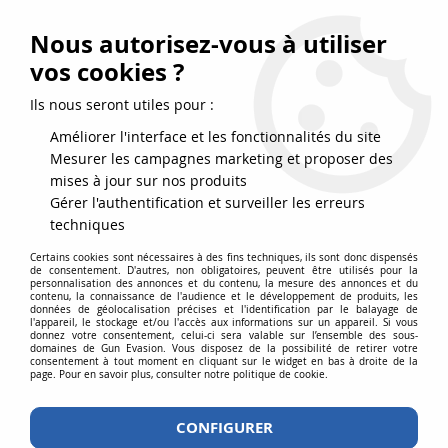
FRAIS DE PORT DPD OFFERTS EN FRANCE MÉTROPOLITAINE DÈS
79
€
D’ACHAT !
Nous autorisez-vous à utiliser
SERVICE CLIENT 03.88.51.37.75
vos cookies ?
0
Ils nous seront utiles pour :
Améliorer l'interface et les fonctionnalités du site
Mesurer les campagnes marketing et proposer des
Accueil
>
KTW
mises à jour sur nos produits
Gérer l'authentification et surveiller les erreurs
PRODUITS DE LA MARQUE KTW
techniques
Certains cookies sont nécessaires à des fins techniques, ils sont donc dispensés
de consentement. D'autres, non obligatoires, peuvent être utilisés pour la
personnalisation des annonces et du contenu, la mesure des annonces et du
contenu, la connaissance de l'audience et le développement de produits, les
données de géolocalisation précises et l'identification par le balayage de
Aucune correspondance trouvée
l'appareil, le stockage et/ou l'accès aux informations sur un appareil. Si vous
donnez votre consentement, celui-ci sera valable sur l’ensemble des sous-
domaines de Gun Evasion. Vous disposez de la possibilité de retirer votre
consentement à tout moment en cliquant sur le widget en bas à droite de la
page. Pour en savoir plus, consulter notre politique de cookie.
CONFIGURER