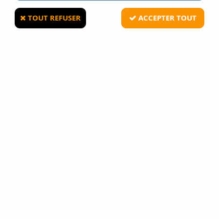
TOUT REFUSER
ACCEPTER TOUT
PAIEMENT 3X SANS
PAIEMENT 100%
FRAIS
SÉCURISÉ
par CB
CB, Paypal,
de 200 € à 3 000 €
Virement
FRAIS DE PORT
LIVRAISON 24/48H DPD
OFFERTS
ou le lendemain avant
dès 79€ d'achats*
13h avec Chronopost
* en France et dès 100€ en Belgique,