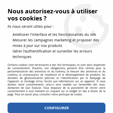
FRAIS DE PORT DPD OFFERTS EN FRANCE MÉTROPOLITAINE DÈS
79
€
D’ACHAT !
Nous autorisez-vous à utiliser
SERVICE CLIENT 03.88.51.37.75
vos cookies ?
0
Ils nous seront utiles pour :
Améliorer l'interface et les fonctionnalités du site
Mesurer les campagnes marketing et proposer des
Accueil
>
Equipements
>
Equipement
>
Masques et lunettes
>
Masque
mises à jour sur nos produits
grillage bas de visage confort Strike MultiCam
Gérer l'authentification et surveiller les erreurs
techniques
Certains cookies sont nécessaires à des fins techniques, ils sont donc dispensés
de consentement. D'autres, non obligatoires, peuvent être utilisés pour la
personnalisation des annonces et du contenu, la mesure des annonces et du
contenu, la connaissance de l'audience et le développement de produits, les
données de géolocalisation précises et l'identification par le balayage de
l'appareil, le stockage et/ou l'accès aux informations sur un appareil. Si vous
donnez votre consentement, celui-ci sera valable sur l’ensemble des sous-
domaines de Gun Evasion. Vous disposez de la possibilité de retirer votre
consentement à tout moment en cliquant sur le widget en bas à droite de la
page. Pour en savoir plus, consulter notre politique de cookie.
CONFIGURER