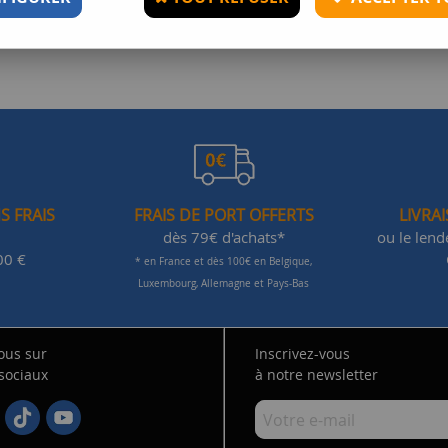
S FRAIS
FRAIS DE PORT OFFERTS
LIVRA
dès 79€ d'achats*
ou le len
00 €
* en France et dès 100€ en Belgique,
Luxembourg, Allemagne et Pays-Bas
ous sur
Inscrivez-vous
 sociaux
à notre newsletter