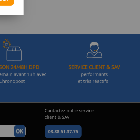
ISON 24/48H DPD
SERVICE CLIENT & SAV
demain avant 13h avec
performants
Chronopost
et très réactifs !
Contactez notre service
client & SAV
03.88.51.37.75