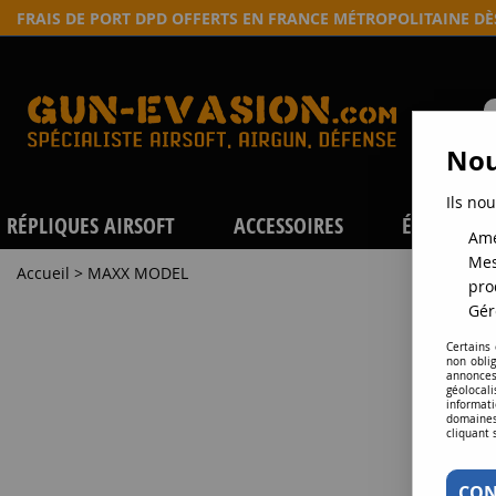
FRAIS DE PORT DPD OFFERTS EN FRANCE MÉTROPOLITAINE D
Nou
Ils nou
RÉPLIQUES AIRSOFT
ACCESSOIRES
ÉQUIPEME
Amé
Mes
Accueil
>
MAXX MODEL
pro
Gér
P
Certains
non obli
annonces
géolocal
informati
domaines
cliquant 
CON