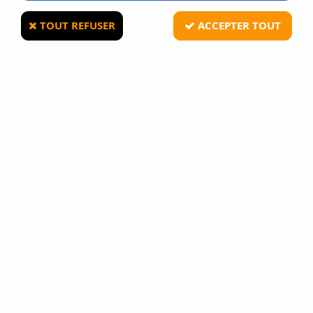
TOUT REFUSER
ACCEPTER TOUT
MIL-TEC
Mini couteau de poche Type Balle .44
Magnum
4
Avis
Donnez votre avis
5
,
90
€
TTC