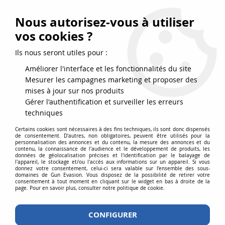
FRAIS DE PORT DPD OFFERTS EN FRANCE MÉTROPOLITAINE DÈS
79
€
D’ACHAT !
Nous autorisez-vous à utiliser
SERVICE CLIENT 03.88.51.37.75
vos cookies ?
0
Ils nous seront utiles pour :
Améliorer l'interface et les fonctionnalités du site
Mesurer les campagnes marketing et proposer des
Accueil
>
Equipements
>
Couteaux
>
Couteaux de poche
>
Mini
mises à jour sur nos produits
couteau de poche Type Balle .44 Magnum
Gérer l'authentification et surveiller les erreurs
techniques
Certains cookies sont nécessaires à des fins techniques, ils sont donc dispensés
de consentement. D'autres, non obligatoires, peuvent être utilisés pour la
personnalisation des annonces et du contenu, la mesure des annonces et du
contenu, la connaissance de l'audience et le développement de produits, les
données de géolocalisation précises et l'identification par le balayage de
l'appareil, le stockage et/ou l'accès aux informations sur un appareil. Si vous
donnez votre consentement, celui-ci sera valable sur l’ensemble des sous-
domaines de Gun Evasion. Vous disposez de la possibilité de retirer votre
consentement à tout moment en cliquant sur le widget en bas à droite de la
page. Pour en savoir plus, consulter notre politique de cookie.
CONFIGURER