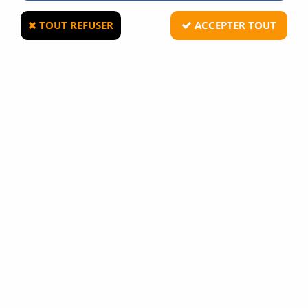
TOUT REFUSER
ACCEPTER TOUT
CROSMAN
Pack Carabine Crosman AK1 full auto +
Billes 4,5 + 5 CO2 Lub + 50 CO2
Soyez le premier à donner votre avis !