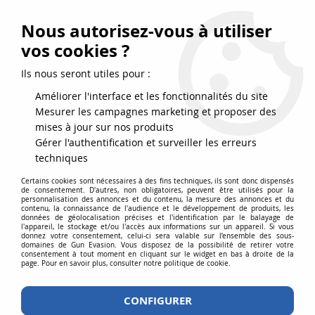
FRAIS DE PORT DPD OFFERTS EN FRANCE MÉTROPOLITAINE DÈS
79
€
D’ACHAT !
Nous autorisez-vous à utiliser
SERVICE CLIENT 03.88.51.37.75
vos cookies ?
0
Ils nous seront utiles pour :
Améliorer l'interface et les fonctionnalités du site
Mesurer les campagnes marketing et proposer des
Accueil
>
Airgun
>
Répliques billes acier 4.5
>
mises à jour sur nos produits
Répliques longues billes 4.5
>
Pack Carabine Crosman AK1 full auto +
Gérer l'authentification et surveiller les erreurs
Billes 4,5 + 5 CO2 Lub + 50 CO2
techniques
PROMO
-
16
%
Certains cookies sont nécessaires à des fins techniques, ils sont donc dispensés
de consentement. D'autres, non obligatoires, peuvent être utilisés pour la
personnalisation des annonces et du contenu, la mesure des annonces et du
contenu, la connaissance de l'audience et le développement de produits, les
données de géolocalisation précises et l'identification par le balayage de
l'appareil, le stockage et/ou l'accès aux informations sur un appareil. Si vous
donnez votre consentement, celui-ci sera valable sur l’ensemble des sous-
domaines de Gun Evasion. Vous disposez de la possibilité de retirer votre
consentement à tout moment en cliquant sur le widget en bas à droite de la
page. Pour en savoir plus, consulter notre politique de cookie.
CONFIGURER