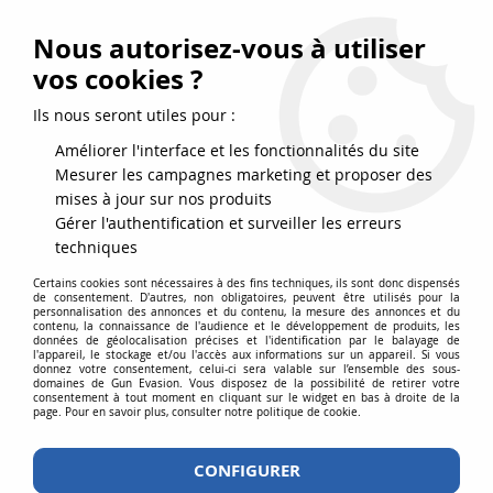
FRAIS DE PORT DPD OFFERTS EN FRANCE MÉTROPOLITAINE DÈS
79
€
D’ACHAT !
Nous autorisez-vous à utiliser
SERVICE CLIENT 03.88.51.37.75
vos cookies ?
0
Ils nous seront utiles pour :
Améliorer l'interface et les fonctionnalités du site
Mesurer les campagnes marketing et proposer des
Accueil
>
Equipements
>
Equipement
>
Ecussons
>
Patch Airsoft velcro
mises à jour sur nos produits
FALLOUT JOHN WICK Delta Armory
Gérer l'authentification et surveiller les erreurs
techniques
Certains cookies sont nécessaires à des fins techniques, ils sont donc dispensés
de consentement. D'autres, non obligatoires, peuvent être utilisés pour la
personnalisation des annonces et du contenu, la mesure des annonces et du
contenu, la connaissance de l'audience et le développement de produits, les
données de géolocalisation précises et l'identification par le balayage de
l'appareil, le stockage et/ou l'accès aux informations sur un appareil. Si vous
donnez votre consentement, celui-ci sera valable sur l’ensemble des sous-
domaines de Gun Evasion. Vous disposez de la possibilité de retirer votre
consentement à tout moment en cliquant sur le widget en bas à droite de la
page. Pour en savoir plus, consulter notre politique de cookie.
CONFIGURER