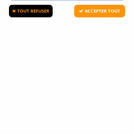
TOUT REFUSER
ACCEPTER TOUT
DELTA ARMORY
Patch Airsoft velcro FALLOUT JOHN WICK
Delta Armory
1
Avis
Donnez votre avis
3
,
90
€
TTC