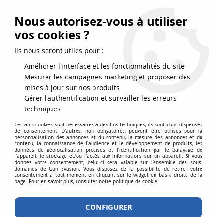
FRAIS DE PORT DPD OFFERTS EN FRANCE MÉTROPOLITAINE DÈS
79
€
D’ACHAT !
Nous autorisez-vous à utiliser
SERVICE CLIENT 03.88.51.37.75
vos cookies ?
0
Ils nous seront utiles pour :
Améliorer l'interface et les fonctionnalités du site
Mesurer les campagnes marketing et proposer des
Accueil
>
Airgun
>
Archerie
>
Pistolet Arbalète Alligator TCS2 Olive 80
mises à jour sur nos produits
lbs
Gérer l'authentification et surveiller les erreurs
techniques
Certains cookies sont nécessaires à des fins techniques, ils sont donc dispensés
de consentement. D'autres, non obligatoires, peuvent être utilisés pour la
personnalisation des annonces et du contenu, la mesure des annonces et du
contenu, la connaissance de l'audience et le développement de produits, les
données de géolocalisation précises et l'identification par le balayage de
l'appareil, le stockage et/ou l'accès aux informations sur un appareil. Si vous
donnez votre consentement, celui-ci sera valable sur l’ensemble des sous-
domaines de Gun Evasion. Vous disposez de la possibilité de retirer votre
consentement à tout moment en cliquant sur le widget en bas à droite de la
page. Pour en savoir plus, consulter notre politique de cookie.
CONFIGURER