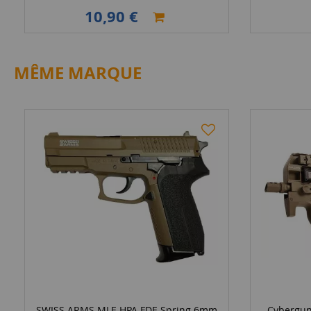
10,90 €
MÊME MARQUE
SWISS ARMS MLE HPA FDE Spring 6mm
Cybergun 