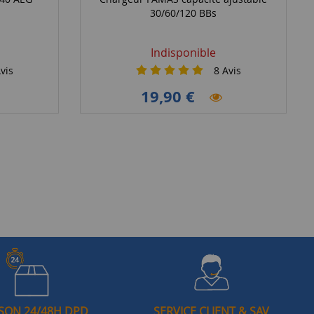
30/60/120 BBs
Indisponible
vis
8
Avis
19,90 €
ISON 24/48H DPD
SERVICE CLIENT & SAV