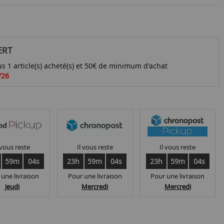
ERT
s 1 article(s) acheté(s) et 50€ de minimum d'achat
/26
 vous reste
Il vous reste
Il vous reste
59m
03s
23h
59m
03s
23h
59m
03s
 une livraison
Pour une livraison
Pour une livraison
Jeudi
Mercredi
Mercredi