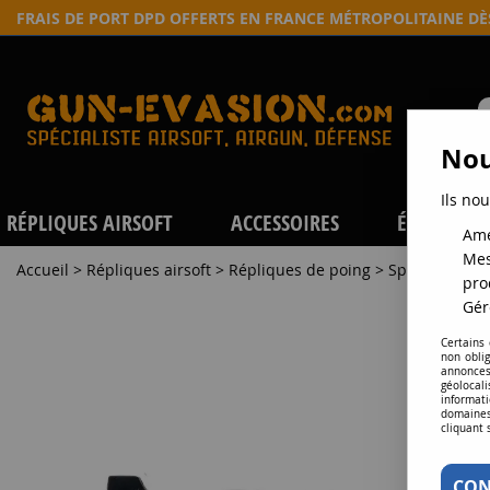
FRAIS DE PORT DPD OFFERTS EN FRANCE MÉTROPOLITAINE D
Nou
Ils nou
RÉPLIQUES AIRSOFT
ACCESSOIRES
ÉQUIPEME
Amé
Mes
Accueil
>
Répliques airsoft
>
Répliques de poing
>
Spring
>
Pist
pro
Gér
Certains
non obli
annonces
géolocal
informati
domaines
cliquant 
CON