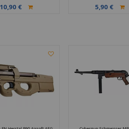
10,90 €
5,90 €
FN Herstal P90 Airsoft AEG
Cybergun Schmeisser MP