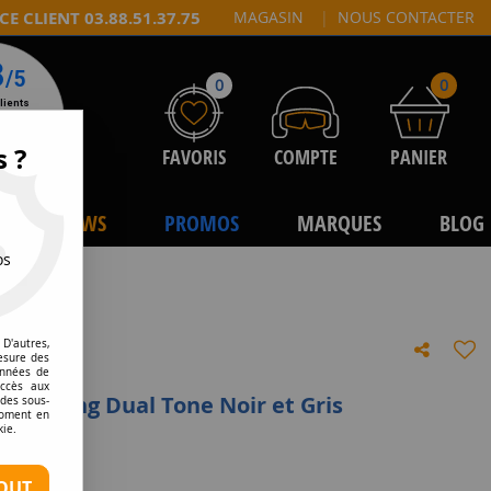
CE CLIENT 03.88.51.37.75
MAGASIN
|
NOUS CONTACTER
0
0
s ?
FAVORIS
COMPTE
PANIER
NEWS
PROMOS
MARQUES
BLOG
os
D'autres,
esure des
onnées de
accès aux
S-9 Spring Dual Tone Noir et Gris
 des sous-
moment en
kie.
e avis !
OUT