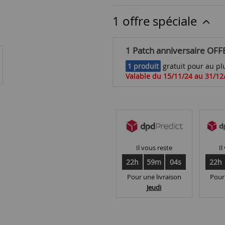
1 offre spéciale
1 Patch anniversaire OFF
1 produit
gratuit pour au plu
Valable du 15/11/24 au 31/12
Il vous reste
Il
22h
59m
03s
22h
Pour une livraison
Pour
Jeudi