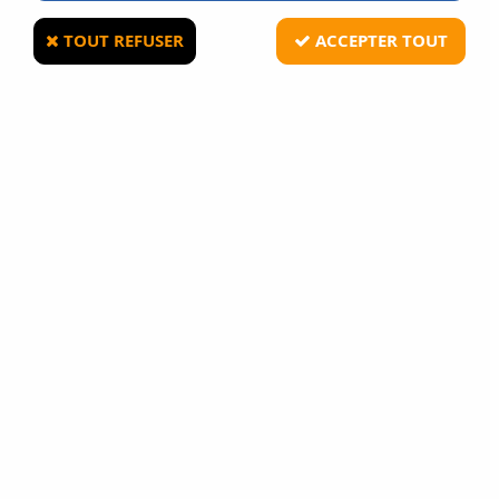
TOUT REFUSER
ACCEPTER TOUT
H&N
Plombs H&N Excite Spike 5,5 mm 1,02 g -
Boîte de 200
Soyez le premier à donner votre avis !