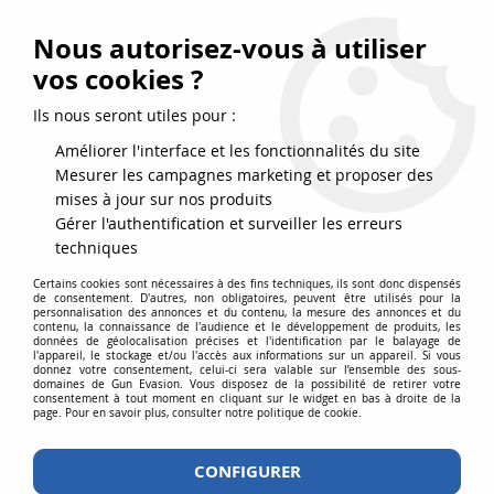
FRAIS DE PORT DPD OFFERTS EN FRANCE MÉTROPOLITAINE DÈS
79
€
D’ACHAT !
Nous autorisez-vous à utiliser
SERVICE CLIENT 03.88.51.37.75
vos cookies ?
0
Ils nous seront utiles pour :
Améliorer l'interface et les fonctionnalités du site
Mesurer les campagnes marketing et proposer des
Accueil
>
Airgun
>
Carabines PCP
>
Plombs H&N Excite Spike 5,5 mm
mises à jour sur nos produits
1,02 g - Boîte de 200
Gérer l'authentification et surveiller les erreurs
techniques
NOUVEAU
Certains cookies sont nécessaires à des fins techniques, ils sont donc dispensés
de consentement. D'autres, non obligatoires, peuvent être utilisés pour la
personnalisation des annonces et du contenu, la mesure des annonces et du
contenu, la connaissance de l'audience et le développement de produits, les
données de géolocalisation précises et l'identification par le balayage de
l'appareil, le stockage et/ou l'accès aux informations sur un appareil. Si vous
donnez votre consentement, celui-ci sera valable sur l’ensemble des sous-
domaines de Gun Evasion. Vous disposez de la possibilité de retirer votre
consentement à tout moment en cliquant sur le widget en bas à droite de la
page. Pour en savoir plus, consulter notre politique de cookie.
CONFIGURER