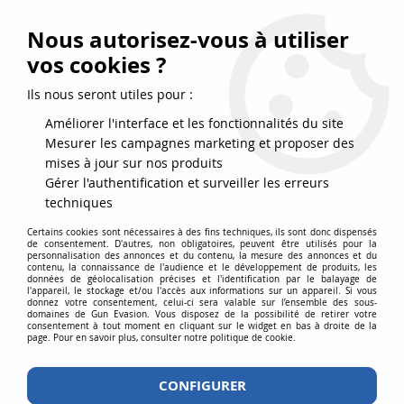
FRAIS DE PORT DPD OFFERTS EN FRANCE MÉTROPOLITAINE DÈS
79
€
D’ACHAT !
Nous autorisez-vous à utiliser
SERVICE CLIENT 03.88.51.37.75
vos cookies ?
0
Ils nous seront utiles pour :
Améliorer l'interface et les fonctionnalités du site
Mesurer les campagnes marketing et proposer des
Accueil
>
Equipements
>
Equipement
>
Portes chargeurs
>
Poche
mises à jour sur nos produits
Médicale MOLLE IFAK Tactique Airsoft Noir
Gérer l'authentification et surveiller les erreurs
techniques
Certains cookies sont nécessaires à des fins techniques, ils sont donc dispensés
de consentement. D'autres, non obligatoires, peuvent être utilisés pour la
personnalisation des annonces et du contenu, la mesure des annonces et du
contenu, la connaissance de l'audience et le développement de produits, les
données de géolocalisation précises et l'identification par le balayage de
l'appareil, le stockage et/ou l'accès aux informations sur un appareil. Si vous
donnez votre consentement, celui-ci sera valable sur l’ensemble des sous-
domaines de Gun Evasion. Vous disposez de la possibilité de retirer votre
consentement à tout moment en cliquant sur le widget en bas à droite de la
page. Pour en savoir plus, consulter notre politique de cookie.
CONFIGURER