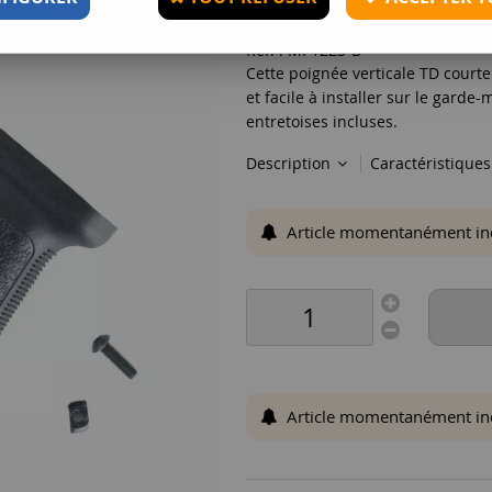
Réf. :
MP1223-B
Cette poignée verticale TD courte
et facile à installer sur le gard
entretoises incluses.
Description
Caractéristique
Article momentanément indis
Article momentanément indis