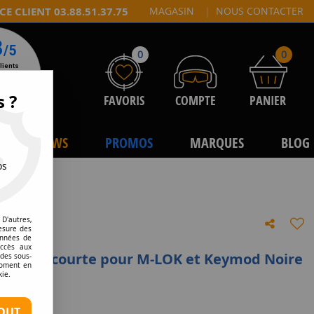
CE CLIENT 03.88.51.37.75
MAGASIN
|
NOUS CONTACTER
0
0
s ?
FAVORIS
COMPTE
PANIER
NEWS
PROMOS
MARQUES
BLOG
os
D'autres,
esure des
onnées de
accès aux
icale TD courte pour M-LOK et Keymod Noire
 des sous-
moment en
kie.
e avis !
OUT