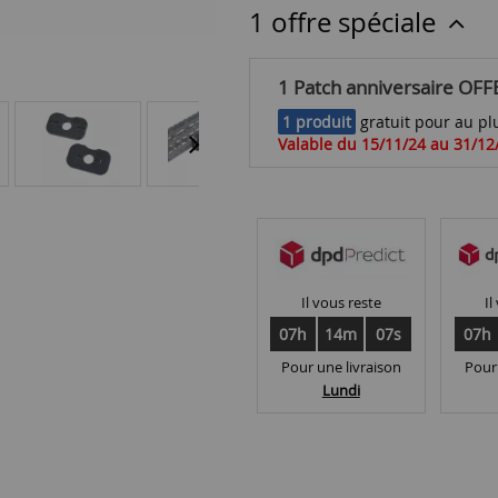
1 offre spéciale
1 Patch anniversaire OFF
1 produit
gratuit pour au plu
Valable du 15/11/24 au 31/12
Il vous reste
Il
07h
14m
07s
07h
Pour une livraison
Pour
Lundi