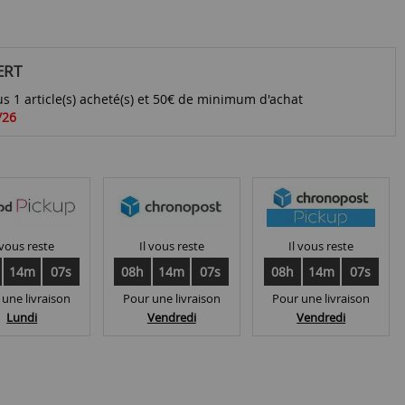
ERT
s 1 article(s) acheté(s) et 50€ de minimum d'achat
/26
 vous reste
Il vous reste
Il vous reste
14m
07s
08h
14m
07s
08h
14m
07s
 une livraison
Pour une livraison
Pour une livraison
Lundi
Vendredi
Vendredi