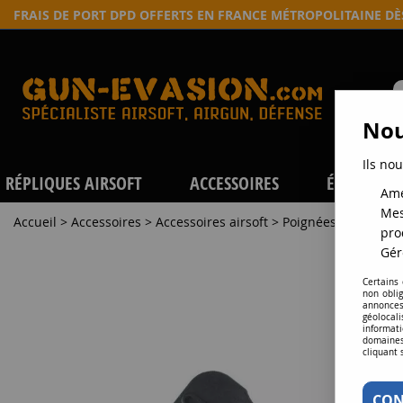
FRAIS DE PORT DPD OFFERTS EN FRANCE MÉTROPOLITAINE D
Nou
Ils nou
RÉPLIQUES AIRSOFT
ACCESSOIRES
ÉQUIPEME
Amé
Mes
Accueil
>
Accessoires
>
Accessoires airsoft
>
Poignées grip
>
Poi
pro
Gér
Certains
non obli
annonces
géolocal
informati
domaines
cliquant 
CON