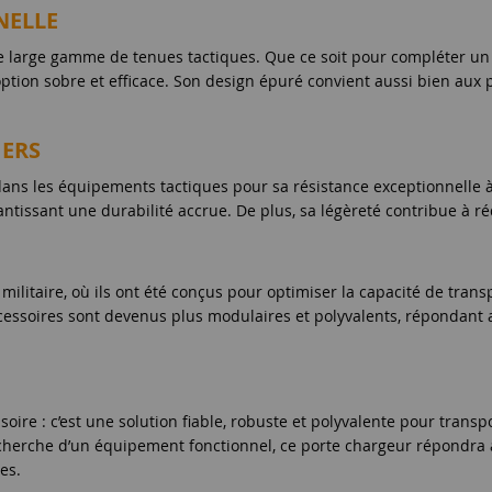
NELLE
une large gamme de tenues tactiques. Que ce soit pour compléter u
ne option sobre et efficace. Son design épuré convient aussi bien a
IERS
ans les équipements tactiques pour sa résistance exceptionnelle à l
antissant une durabilité accrue. De plus, sa légèreté contribue à ré
militaire, où ils ont été conçus pour optimiser la capacité de tra
ccessoires sont devenus plus modulaires et polyvalents, répondan
ssoire : c’est une solution fiable, robuste et polyvalente pour tra
echerche d’un équipement fonctionnel, ce porte chargeur répondra à 
es.