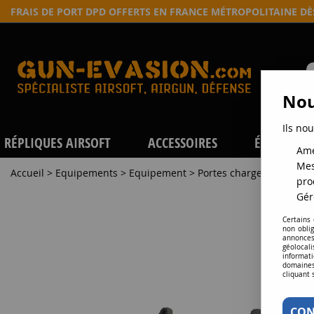
FRAIS DE PORT DPD OFFERTS EN FRANCE MÉTROPOLITAINE D
Nou
Ils nou
RÉPLIQUES AIRSOFT
ACCESSOIRES
ÉQUIPEME
Amé
Mes
Accueil
>
Equipements
>
Equipement
>
Portes chargeurs
>
Port
pro
Gér
Certains
non obli
annonces
géolocal
informati
domaines
cliquant 
CON