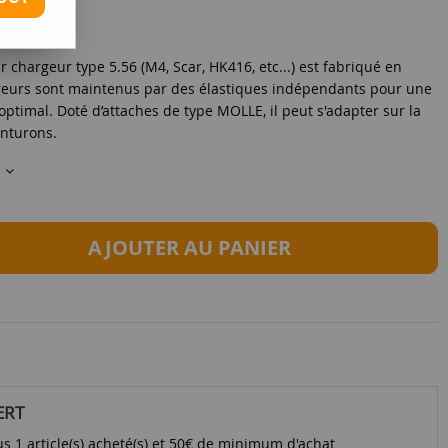
r chargeur type 5.56 (M4, Scar, HK416, etc...) est fabriqué en
rgeurs sont maintenus par des élastiques indépendants pour une
optimal. Doté d’attaches de type MOLLE, il peut s'adapter sur la
inturons.
s
AJOUTER AU PANIER
ERT
s 1 article(s) acheté(s) et 50€ de minimum d'achat