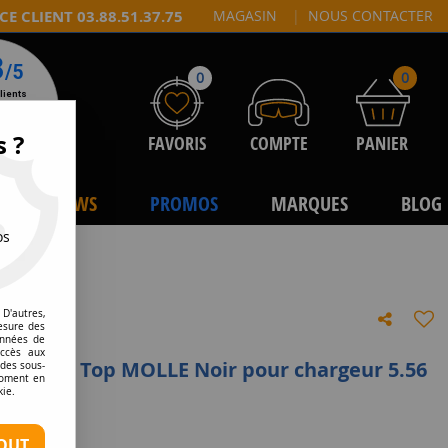
CE CLIENT 03.88.51.37.75
MAGASIN
|
NOUS CONTACTER
0
0
s ?
FAVORIS
COMPTE
PANIER
NEWS
PROMOS
MARQUES
BLOG
os
D'autres,
esure des
onnées de
accès aux
es Open Top MOLLE Noir pour chargeur 5.56
 des sous-
moment en
kie.
tre avis
OUT