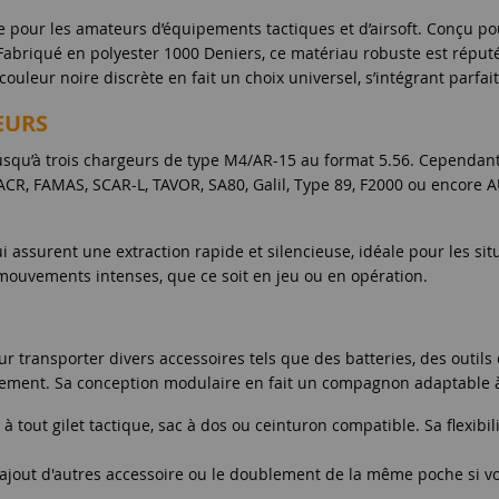
pour les amateurs d’équipements tactiques et d’airsoft. Conçu pour al
Fabriqué en polyester 1000 Deniers, ce matériau robuste est réputé p
ouleur noire discrète en fait un choix universel, s’intégrant parfai
EURS
usqu’à trois chargeurs de type M4/AR-15 au format 5.56. Cependant
R, FAMAS, SCAR-L, TAVOR, SA80, Galil, Type 89, F2000 ou encore AU
 assurent une extraction rapide et silencieuse, idéale pour les s
ouvements intenses, que ce soit en jeu ou en opération.
our transporter divers accessoires tels que des batteries, des out
înement. Sa conception modulaire en fait un compagnon adaptable à
 à tout gilet tactique, sac à dos ou ceinturon compatible. Sa flexib
ajout d'autres accessoire ou le doublement de la même poche si vo