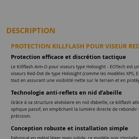
DESCRIPTION
PROTECTION KILLFLASH POUR VISEUR RED
Protection efficace et discrétion tactique
Le Killflash Aim-O pour viseurs type Holosight - EOTech est u
viseurs Red-Dot de type Holosight (comme les modèles XPS, E
tout en assurant une visibilité nette sur le terrain et en proté
Technologie anti-reflets en nid d’abeille
Grâce à sa structure alvéolaire en nid d’abeille, ce killflash a
optique passif, en empêchant la lumière directe de rebondir su
précision.
Conception robuste et installation simple
Fabriqué en métal léger mais solide, ce modèle noir s’installe