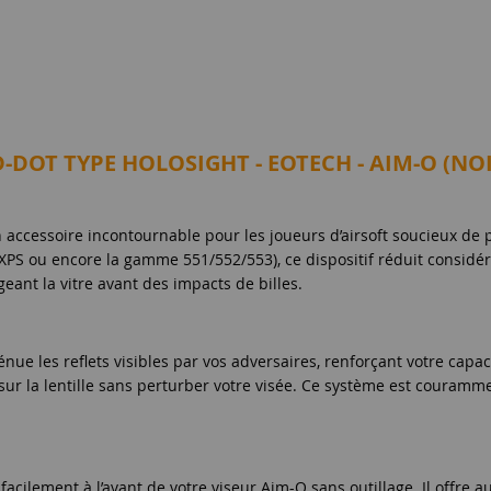
-DOT TYPE HOLOSIGHT - EOTECH - AIM-O (NOI
n accessoire incontournable pour les joueurs d’airsoft soucieux de
XPS ou encore la gamme 551/552/553), ce dispositif réduit considér
geant la vitre avant des impacts de billes.
tténue les reflets visibles par vos adversaires, renforçant votre capa
r la lentille sans perturber votre visée. Ce système est couramment
 facilement à l’avant de votre viseur Aim-O sans outillage. Il offre