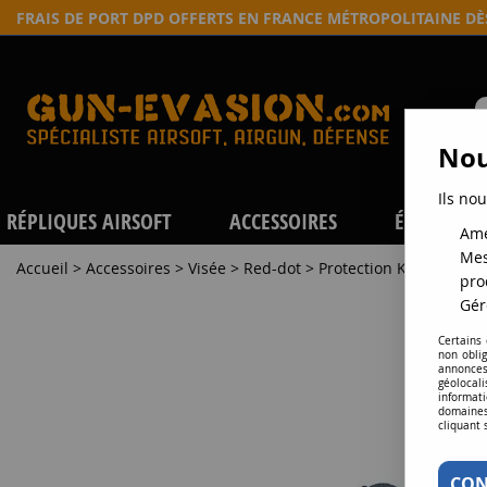
FRAIS DE PORT DPD OFFERTS EN FRANCE MÉTROPOLITAINE D
Nou
Ils nou
RÉPLIQUES AIRSOFT
ACCESSOIRES
ÉQUIPEME
Amé
Mes
Accueil
>
Accessoires
>
Visée
>
Red-dot
>
Protection Killflash po
pro
Gér
Certains
non obli
annonces
géolocal
informati
domaines
cliquant 
CON