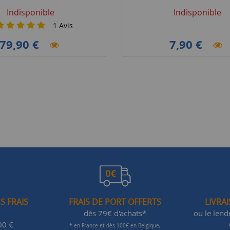
Indisponible
Indisponible
1
Avis
79,90 €
7,90 €
S FRAIS
FRAIS DE PORT OFFERTS
LIVRA
dès 79€ d'achats*
ou le len
00 €
* en France et dès 100€ en Belgique,