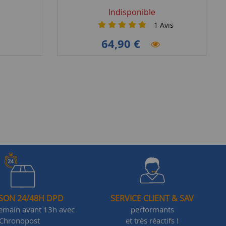
Indisponible
1
Avis
64,90 €
ISON 24/48H DPD
SERVICE CLIENT & SAV
demain avant 13h avec
performants
Chronopost
et très réactifs !