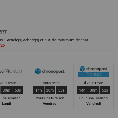
ERT
s 1 article(s) acheté(s) et 50€ de minimum d'achat
/26
 vous reste
Il vous reste
Il vous reste
30m
52s
14h
30m
52s
14h
30m
52s
 une livraison
Pour une livraison
Pour une livraison
Lundi
Vendredi
Vendredi