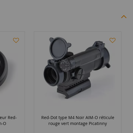
seur Red-
Red-Dot type M4 Noir AIM-O réticule
im-O
rouge vert montage Picatinny