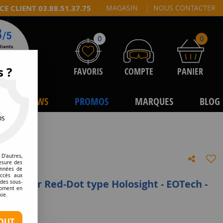
CE CLIENT 03.88.51.37.75
MAGASIN
|
NOUS CONTACTER
0
0
s ?
FAVORIS
COMPTE
PANIER
NEWS
PROMOS
MARQUES
BLOG
os
D'autres,
esure des
onnées de
accès aux
ur viseur Red-Dot type Holosight - EOTech -
 des sous-
moment en
kie.
e avis !
OUT