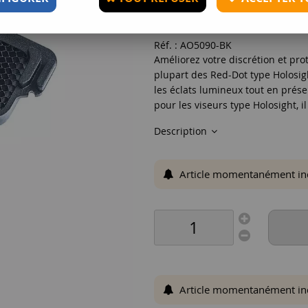
8
,
90
€
TTC
Réf. :
AO5090-BK
Améliorez votre discrétion et pro
plupart des Red-Dot type Holosight
les éclats lumineux tout en préser
pour les viseurs type Holosight, il 
Description
Article momentanément indis
Article momentanément indis