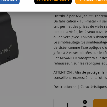
Réf. :
16833
Distribué par ASG, ce 551 reprend
De fabrication « Full-métal » il sai
cm, permet des prises de visée ra
lors de la visée, les 2 yeux ouvert
ou en vert (avec 9 niveaux d'inte
Le simbleautage (Le simbleautage,
de visée, comme l'axe optique d'un
grâce à 2 visses placées sur le côt
Cet ADVANCED s'adaptera sur des r
rehausseur, sur les répliques équ
ATTENTION : Afin de protéger la le
conseillons, expressément, l'utili
Description
Caractéristique