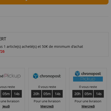
ERT
s 1 article(s) acheté(s) et 50€ de minimum d'achat
/26
 vous reste
Il vous reste
Il vous reste
05m
13s
20h
05m
13s
20h
05m
13s
 une livraison
Pour une livraison
Pour une livraison
Jeudi
Mercredi
Mercredi