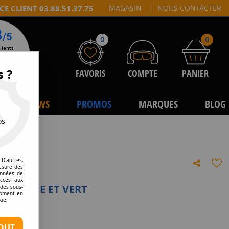
CE CLIENT 03.88.51.37.75
MAGASIN
|
NOUS CONTACTER
0
0
s ?
FAVORIS
COMPTE
PANIER
NEWS
PROMOS
MARQUES
BLOG
os
D'autres,
esure des
onnées de
accès aux
1 ROUGE ET VERT
 des sous-
moment en
kie.
tre avis
OUT