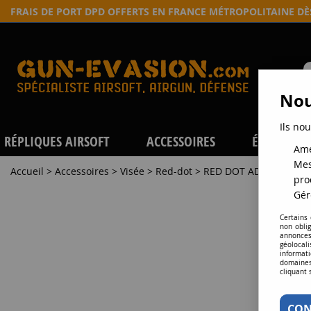
FRAIS DE PORT DPD OFFERTS EN FRANCE MÉTROPOLITAINE D
Nou
Ils nou
RÉPLIQUES AIRSOFT
ACCESSOIRES
ÉQUIPEME
Amé
Mes
Accueil
>
Accessoires
>
Visée
>
Red-dot
>
RED DOT ADVANCED 55
pro
Gér
Certains
non obli
annonces
géolocal
informati
domaines
cliquant 
CON