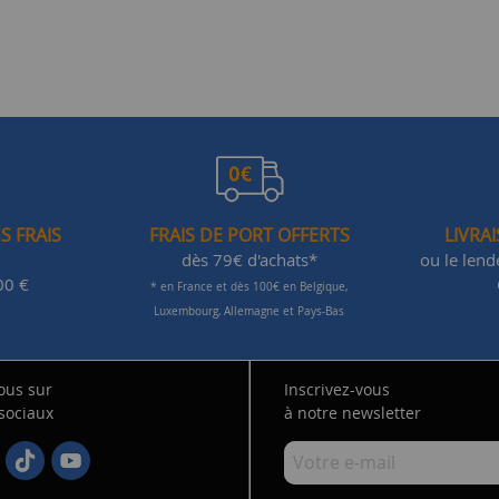
S FRAIS
FRAIS DE PORT OFFERTS
LIVRA
dès 79€ d'achats*
ou le len
00 €
* en France et dès 100€ en Belgique,
Luxembourg, Allemagne et Pays-Bas
ous sur
Inscrivez-vous
 sociaux
à notre newsletter