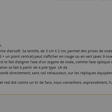
h.
artie d'airsoft. Sa lentille, de 3 cm X 2 cm, permet des prises de vis
ond + un point central) peut s'afficher en rouge ou en vert (avec 9 n
 le fait d'aligner l'axe d'un organe de visée, comme l'axe optique d
tion se fait à partir de 4 pile type LR 44.
monté directement, sans rail rehausseur, sur les répliques équipées
et red-dot contre un tir de face, nous conseillons, expressément, l'