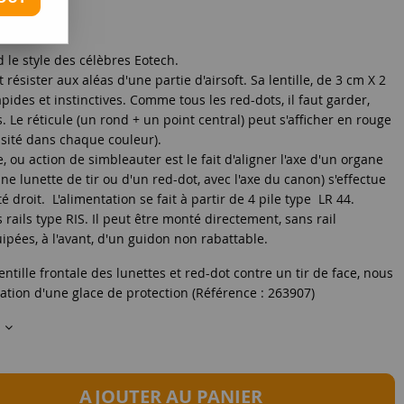
 le style des célèbres Eotech.
t résister aux aléas d'une partie d'airsoft. Sa lentille, de 3 cm X 2
pides et instinctives. Comme tous les red-dots, il faut garder,
s. Le réticule (un rond + un point central) peut s'afficher en rouge
nsité dans chaque couleur).
 ou action de simbleauter est le fait d'aligner l'axe d'un organe
e lunette de tir ou d'un red-dot, avec l'axe du canon) s'effectue
é droit. L'alimentation se fait à partir de 4 pile type LR 44.
ails type RIS. Il peut être monté directement, sans rail
ipées, à l'avant, d'un guidon non rabattable.
ntille frontale des lunettes et red-dot contre un tir de face, nous
sation d'une glace de protection (Référence : 263907)
s
AJOUTER AU PANIER