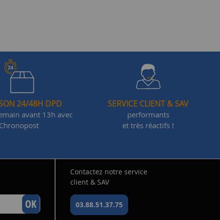
ISON 24/48H DPD
SERVICE CLIENT & SAV
demain avant 13h avec
performants
Chronopost
et très réactifs !
Contactez notre service
client & SAV
03.88.51.37.75